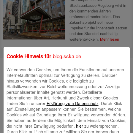
Stadtsparkasse Augsburg wird in
den kommenden Jahren
umfassend modernisiert. Das
Zukunftsprojekt soll neue
Impulse für die Innenstadt setzen
und den Standort nachhaltig
weiterentwickeln.
Mehr lesen
blog.sska.de
Cookie Hinweis für
Suche
Wir verwenden Cookies, um Ihnen die Funktionen auf unseren
Internetauftritten optimal zur Verfügung zu stellen. Darüber
hinaus verwenden wir Cookies, die lediglich zu
Statistikzwecken, zur Reichweitenmessung oder zur Anzeige
Neueste Beiträge
personalisierter Inhalte genutzt werden. Detaillierte
Informationen über Art, Herkunft und Zweck dieser Cookies
Radlkonvoi des FFH feiert Einweihung des neuen
finden Sie in unserer
Erklärung zum Datenschutz
. Durch Klick
auf „Einstellungen anpassen“ können Sie bestimmen, welche
Campus Nord
5. August 2026
Cookies wir auf Grundlage Ihrer Einwilligung verwenden dürfen.
Willkommen bei Kinder im Mittelpunkt e.V.
24. Juli 2026
Sie haben außerdem die Möglichkeit, dem Einsatz von Cookies,
die nicht Ihrer Einwilligung bedürfen,
hier
zu widersprechen.
Tierische Erlebnisse, Bewegung und Begegnungen –
Durch Klick auf “Ich stimme zu“ willigen Sie der Verwendung