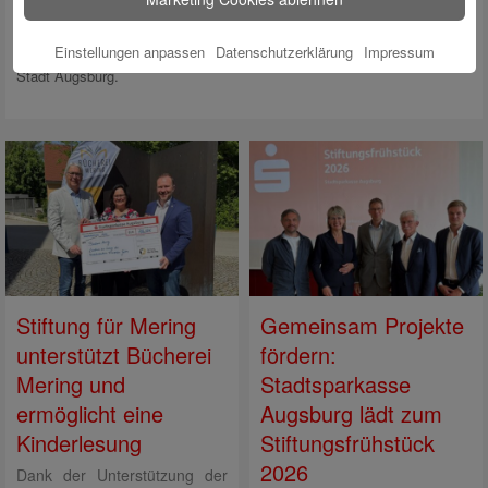
Jahr 2033 vorgesehen. Mit der Neugestaltung ihrer Zentrale verbindet
die Stadtsparkasse Augsburg ihre lange Tradition mit einem klaren Blick
Einstellungen anpassen
Datenschutzerklärung
Impressum
in die Zukunft und übernimmt Verantwortung als aktiver Mitgestalter der
Stadt Augsburg.
Stiftung für Mering
Gemeinsam Projekte
unterstützt Bücherei
fördern:
Mering und
Stadtsparkasse
ermöglicht eine
Augsburg lädt zum
Kinderlesung
Stiftungsfrühstück
2026
Dank der Unterstützung der