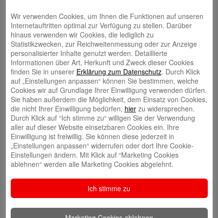
„Seit über 200 Jahren ist die Stadtsparkasse Augsburg eng mit der
Wir verwenden Cookies, um Ihnen die Funktionen auf unseren
Entwicklung unserer Stadt verbunden. Diese Verantwortung prägt auch
Internetauftritten optimal zur Verfügung zu stellen. Darüber
dieses Vorhaben. Wir wollen unsere Hauptstelle nachhaltig
hinaus verwenden wir Cookies, die lediglich zu
weiterentwickeln und einen Ort schaffen, der den Anforderungen unserer
Statistikzwecken, zur Reichweitenmessung oder zur Anzeige
Kundinnen und Kunden, unserer Mitarbeitenden und der Innenstadt
personalisierter Inhalte genutzt werden. Detaillierte
gleichermaßen gerecht wird. Dabei setzen wir bewusst auf einen
Informationen über Art, Herkunft und Zweck dieser Cookies
schrittweisen Entwicklungsprozess“, sagt Sandra Peetz-Rauch,
finden Sie in unserer
Erklärung zum Datenschutz
. Durch Klick
Vorstandsvorsitzende der Stadtsparkasse Augsburg.
auf „Einstellungen anpassen“ können Sie bestimmen, welche
Ein Augenmerk liegt auf einer transparenten Information zu den
Cookies wir auf Grundlage Ihrer Einwilligung verwenden dürfen.
wesentlichen Meilensteinen und dem Kundenservice vor Ort während
Sie haben außerdem die Möglichkeit, dem Einsatz von Cookies,
der gesamten Entwicklungs- und Bauphase. „Bis spätestens Ende 2027
die nicht Ihrer Einwilligung bedürfen,
hier
zu widersprechen.
wollen wir die Basis für die Entwicklung des Standorts erarbeitet haben,
Durch Klick auf “Ich stimme zu“ willigen Sie der Verwendung
die wir dann gerne vorstellen“, erläutert Sandra Peetz-Rauch.
aller auf dieser Website einsetzbaren Cookies ein. Ihre
Einwilligung ist freiwillig. Sie können diese jederzeit in
Mit WÖHR + BAUER setzt die Stadtsparkasse auf einen erfahrenen
„Einstellungen anpassen“ widerrufen oder dort Ihre Cookie-
Partner für komplexe innerstädtische Transformationsprojekte. „Wir
Einstellungen ändern. Mit Klick auf “Marketing Cookies
freuen uns sehr über das Vertrauen der Stadtsparkasse Augsburg.
ablehnen“ werden alle Marketing Cookies abgelehnt.
Gemeinsam wollen wir die Grundlage für eine Entwicklung schaffen, die
sich sensibel in das Umfeld einfügt und langfristig einen Mehrwert für
Ich stimme zu
die Stadt Augsburg schafft“, sagt Oliver Vogt, Geschäftsführer der
WÖHR + BAUER GmbH.
Die Fertigstellung des Gesamtprojekts ist nach heutigem Stand für das
Marketing Cookies ablehnen