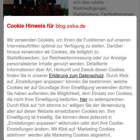
sich über volatile
Marktbedingungen,
Digitalisierung, Fachkräftemangel
und strategische Planung
blog.sska.de
Cookie Hinweis für
auszutauschen und Impulse für zukunftsfähige Geschäftsmodelle zu
erhalten.
Mehr lesen
Wir verwenden Cookies, um Ihnen die Funktionen auf unseren
Internetauftritten optimal zur Verfügung zu stellen. Darüber
hinaus verwenden wir Cookies, die lediglich zu
Bayerischer Gründerpreis: Ideen
Statistikzwecken, zur Reichweitenmessung oder zur Anzeige
personalisierter Inhalte genutzt werden. Detaillierte
brauchen Mut und Mut erhält wieder
Informationen über Art, Herkunft und Zweck dieser Cookies
Unterstützung
finden Sie in unserer
Erklärung zum Datenschutz
. Durch Klick
auf „Einstellungen anpassen“ können Sie bestimmen, welche
19. März 2026 | Kategorie:
Allgemein
Cookies wir auf Grundlage Ihrer Einwilligung verwenden dürfen.
Der Bayerische Gründerpreis
Sie haben außerdem die Möglichkeit, dem Einsatz von Cookies,
2026 fördert junge und etablierte
die nicht Ihrer Einwilligung bedürfen,
hier
zu widersprechen.
Unternehmer in Bayern.
Durch Klick auf “Ich stimme zu“ willigen Sie der Verwendung
Bewerben Sie sich in vier
aller auf dieser Website einsetzbaren Cookies ein. Ihre
Kategorien und zeigen Sie, wie
Einwilligung ist freiwillig. Sie können diese jederzeit in
Sie den bayerischen
„Einstellungen anpassen“ widerrufen oder dort Ihre Cookie-
Wirtschaftsstandort mit
Einstellungen ändern. Mit Klick auf “Marketing Cookies
innovativen Ideen und
ablehnen“ werden alle Marketing Cookies abgelehnt.
nachhaltigem Wachstum bereichern.
Mehr lesen