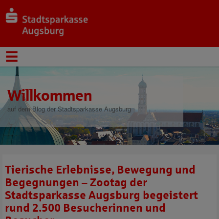
Willkommen
auf dem Blog der Stadtsparkasse Augsburg
Tierische Erlebnisse, Bewegung und
Begegnungen – Zootag der
Stadtsparkasse Augsburg begeistert
rund 2.500 Besucherinnen und