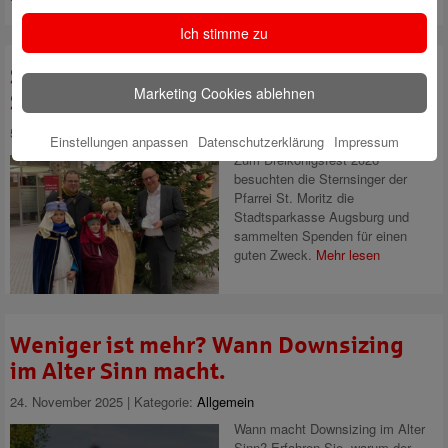
Ich stimme zu
Sternsinger besuchen die
Marketing Cookies ablehnen
Stadtsparkasse Augsburg
5. Januar 2026 | Kategorie:
Allgemein
Einstellungen anpassen
Datenschutzerklärung
Impressum
Zum Dreikönigsfest 2026
besuchten die Sternsinger der
Pfarrei St. Moritz die
Stadtsparkasse Augsburg und
sammelten Spenden für einen
guten Zweck.
Mehr lesen
Weniger ist mehr? Wann Downsizing
im Alter Sinn macht.
24. November 2025 | Kategorie:
Allgemein
Wann macht Downsizing im Alter
Sinn? Erfahren Sie, warum der