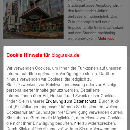
Stadtsparkasse Augsburg wird in
den kommenden Jahren
umfassend modernisiert. Das
Zukunftsprojekt soll neue
Impulse für die Innenstadt setzen
und den Standort nachhaltig
weiterentwickeln.
Mehr lesen
blog.sska.de
Cookie Hinweis für
Suche
Wir verwenden Cookies, um Ihnen die Funktionen auf unseren
Internetauftritten optimal zur Verfügung zu stellen. Darüber
hinaus verwenden wir Cookies, die lediglich zu
Statistikzwecken, zur Reichweitenmessung oder zur Anzeige
Neueste Beiträge
personalisierter Inhalte genutzt werden. Detaillierte
Informationen über Art, Herkunft und Zweck dieser Cookies
Radlkonvoi des FFH feiert Einweihung des neuen
finden Sie in unserer
Erklärung zum Datenschutz
. Durch Klick
auf „Einstellungen anpassen“ können Sie bestimmen, welche
Campus Nord
5. August 2026
Cookies wir auf Grundlage Ihrer Einwilligung verwenden dürfen.
Willkommen bei Kinder im Mittelpunkt e.V.
24. Juli 2026
Sie haben außerdem die Möglichkeit, dem Einsatz von Cookies,
die nicht Ihrer Einwilligung bedürfen,
hier
zu widersprechen.
Tierische Erlebnisse, Bewegung und Begegnungen –
Durch Klick auf “Ich stimme zu“ willigen Sie der Verwendung