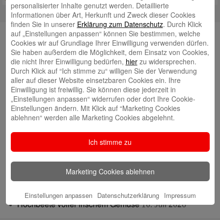
personalisierter Inhalte genutzt werden. Detaillierte
Informationen über Art, Herkunft und Zweck dieser Cookies
finden Sie in unserer
Erklärung zum Datenschutz
. Durch Klick
Suche
auf „Einstellungen anpassen“ können Sie bestimmen, welche
Cookies wir auf Grundlage Ihrer Einwilligung verwenden dürfen.
Sie haben außerdem die Möglichkeit, dem Einsatz von Cookies,
die nicht Ihrer Einwilligung bedürfen,
hier
zu widersprechen.
Durch Klick auf “Ich stimme zu“ willigen Sie der Verwendung
Neueste Beiträge
aller auf dieser Website einsetzbaren Cookies ein. Ihre
Einwilligung ist freiwillig. Sie können diese jederzeit in
Radlkonvoi des FFH feiert Einweihung des neuen
„Einstellungen anpassen“ widerrufen oder dort Ihre Cookie-
Einstellungen ändern. Mit Klick auf “Marketing Cookies
Campus Nord
5. August 2026
ablehnen“ werden alle Marketing Cookies abgelehnt.
Willkommen bei Kinder im Mittelpunkt e.V.
24. Juli 2026
Tierische Erlebnisse, Bewegung und Begegnungen –
Ich stimme zu
Zootag der Stadtsparkasse Augsburg begeistert rund
2.500 Besucherinnen und Besucher
22. Juli 2026
Marketing Cookies ablehnen
KNAXIADE in Schwaben geht in die Verlängerung
16.
Juli 2026
Einstellungen anpassen
Datenschutzerklärung
Impressum
Hochbeete voller frischem Gemüse
10. Juli 2026