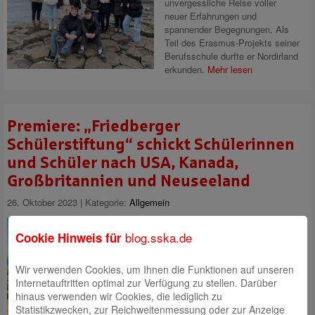
unvergessliche Reise voller
neuer Erfahrungen und
spannender Begegnungen. Als
Teil des Erasmus-Projekts seiner
Berufsschule durfte er Nordirland
erkunden.
Mehr lesen
Premiere: „Friedberger
Schülerstiftung“ schickt Schülerinnen
und Schüler nach USA, Kanada,
Großbritannien und Neuseeland
26. Oktober 2023 | Kategorie:
Allgemein
Bereits im ersten aktiven Jahr
der Friedberger Schülerstiftung in
blog.sska.de
Cookie Hinweis für
der HAUS DER STIFTER -
Stiftergemeinschaft der SSKA
Wir verwenden Cookies, um Ihnen die Funktionen auf unseren
erhielten acht Schülerinnen und
Internetauftritten optimal zur Verfügung zu stellen. Darüber
Schüler ein Stipendium für einen
hinaus verwenden wir Cookies, die lediglich zu
Auslandaufenthalt.
Mehr lesen
Statistikzwecken, zur Reichweitenmessung oder zur Anzeige