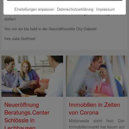
Ansprechpartner unter:
www.sska.de/termin.
Einstellungen anpassen
Datenschutzerklärung
Impressum
Wir freuen uns darauf, Sie in unseren Beratungs.Centren begrüßen zu
dürfen!
Von mir ein bis bald in der Geschäftsstelle City-Galerie!
Ihre Julia Gottfried
Neueröffnung
Immobilien in Zeiten
Beratungs.Center
von Corona
Schlössle in
Mittlerweile steht fest: Der
Lechhausen
Immobilienmarkt hat kaum auf