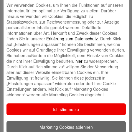
Wir verwenden Cookies, um Ihnen die Funktionen auf unseren
Internetauftritten optimal zur Verfügung zu stellen. Darüber
3. Vorfreude ist bekanntlich die schönste Freude!
Machen Sie sich eine Liste mit den Dingen, die Sie unternehmen
hinaus verwenden wir Cookies, die lediglich zu
möchten, wenn diese wieder möglich sind.
Statistikzwecken, zur Reichweitenmessung oder zur Anzeige
personalisierter Inhalte genutzt werden. Detaillierte
4. Holen Sie sich die Kraft aus der Natur!
Informationen über Art, Herkunft und Zweck dieser Cookies
Machen Sie ein Sparziergang, genießen Sie die Natur und die frische
finden Sie in unserer
Erklärung zum Datenschutz
. Durch Klick
Luft. Die macht nicht nur munter, sondern sorgt für eine positive
auf „Einstellungen anpassen“ können Sie bestimmen, welche
Stimmung!
Cookies wir auf Grundlage Ihrer Einwilligung verwenden dürfen.
Sie haben außerdem die Möglichkeit, dem Einsatz von Cookies,
5. Machen Sie sich nützlich!
die nicht Ihrer Einwilligung bedürfen,
hier
zu widersprechen.
Engagieren Sie sich in der Öffentlichkeit. Bieten Sie Ihre Hilfe
Durch Klick auf “Ich stimme zu“ willigen Sie der Verwendung
Menschen und Tieren an, die es im Moment nicht einfach haben. Das
aller auf dieser Website einsetzbaren Cookies ein. Ihre
hilft nicht nur der Gesellschaft, sondern gibt auch Ihnen ein gutes
Einwilligung ist freiwillig. Sie können diese jederzeit in
Gefühl!
„Einstellungen anpassen“ widerrufen oder dort Ihre Cookie-
Einstellungen ändern. Mit Klick auf “Marketing Cookies
Es gibt viele Dinge, die Sie tun können, um sich gut zu fühlen. Es liegt
ablehnen“ werden alle Marketing Cookies abgelehnt.
in Ihrer Hand!
Auch die Stadtsparkasse Augsburg bietet hier hilfreiche Informationen,
Ich stimme zu
die das Thema Gesundheit aufgreifen. Wir beraten und geben
Informationen über die Absicherung der Gesundheit. Nutzen Sie die
Möglichkeiten einer professionellen Beratung in Ihrer Stadtsparkasse
Marketing Cookies ablehnen
und vereinbaren Sie ein Beratungsgespräch mit Ihrem persönlichen