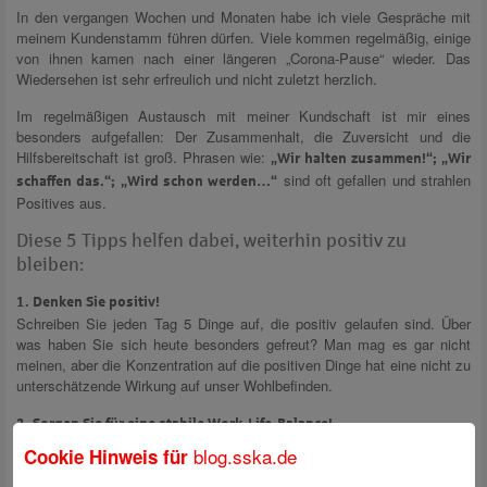
In den vergangen Wochen und Monaten habe ich viele Gespräche mit
meinem Kundenstamm führen dürfen. Viele kommen regelmäßig, einige
von ihnen kamen nach einer längeren „Corona-Pause“ wieder. Das
Wiedersehen ist sehr erfreulich und nicht zuletzt herzlich.
Im regelmäßigen Austausch mit meiner Kundschaft ist mir eines
besonders aufgefallen: Der Zusammenhalt, die Zuversicht und die
Hilfsbereitschaft ist groß. Phrasen wie:
„Wir halten zusammen!“; „Wir
sind oft gefallen und strahlen
schaffen das.“; „Wird schon werden…“
Positives aus.
Diese 5 Tipps helfen dabei, weiterhin positiv zu
bleiben:
1. Denken Sie positiv!
Schreiben Sie jeden Tag 5 Dinge auf, die positiv gelaufen sind. Über
was haben Sie sich heute besonders gefreut? Man mag es gar nicht
meinen, aber die Konzentration auf die positiven Dinge hat eine nicht zu
unterschätzende Wirkung auf unser Wohlbefinden.
2. Sorgen Sie für eine stabile Work-Life-Balance!
Setzen Sie sich ein klares Tages- und Wochenziel. Erledigen Sie
blog.sska.de
Cookie Hinweis für
unangenehme Aufgaben zuerst! Erkennen Sie Ihre Zeitfresser. Nehmen
Sie sich die Zeit für Familie und Freunde – zum Beispiel per Skype.