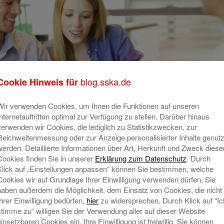
blog.sska.de
Cookie Hinweis für
Wir verwenden Cookies, um Ihnen die Funktionen auf unseren
Internetauftritten optimal zur Verfügung zu stellen. Darüber hinaus
verwenden wir Cookies, die lediglich zu Statistikzwecken, zur
Reichweitenmessung oder zur Anzeige personalisierter Inhalte genutz
werden. Detaillierte Informationen über Art, Herkunft und Zweck diese
Cookies finden Sie in unserer
Erklärung zum Datenschutz
. Durch
Klick auf „Einstellungen anpassen“ können Sie bestimmen, welche
Cookies wir auf Grundlage Ihrer Einwilligung verwenden dürfen. Sie
haben außerdem die Möglichkeit, dem Einsatz von Cookies, die nicht
ratungs.Center Schlössle in Lechhausen am Montag, 29. März
Ihrer Einwilligung bedürfen,
hier
zu widersprechen. Durch Klick auf “Ic
stimme zu“ willigen Sie der Verwendung aller auf dieser Website
einsetzbaren Cookies ein. Ihre Einwilligung ist freiwillig. Sie können