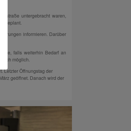
erstraße untergebracht waren,
n geplant.
nderungen informieren. Darüber
.
ssle, falls weiterhin Bedarf an
ndlich möglich.
t. Letzter Öffnungstag der
 März geöffnet. Danach wird der