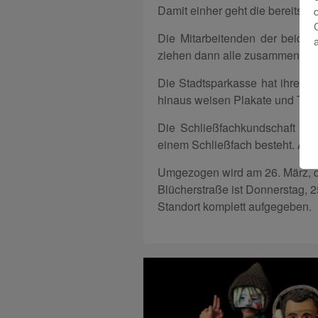
Damit einher geht die bereits a
Die Mitarbeitenden der beide
ziehen dann alle zusammen in 
Die Stadtsparkasse hat ihre K
hinaus weisen Plakate und Thek
Die Schließfachkundschaft der 
einem Schließfach besteht. Auch
Umgezogen wird am 26. März, die
Blücherstraße ist Donnerstag, 2
Standort komplett aufgegeben.