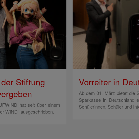
 der Stiftung
Vorreiter in De
ergeben
Ab dem 01. März bietet die 
Sparkasse in Deutschland ei
AUFWIND hat seit über einem
Schülerinnen, Schüler und Int
her WIND“ ausgeschrieben.