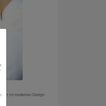
t
r
 2021 im modernen Design
h