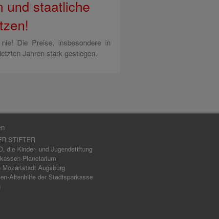
en und staatliche
tzen!
 nie! Die Preise, insbesondere in
letzten Jahren stark gestiegen.
en
ER STIFTER
 die Kinder- und Jugendstiftung
kassen-Planetarium
 Mozartstadt Augsburg
en-Altenhilfe der Stadtsparkasse
g