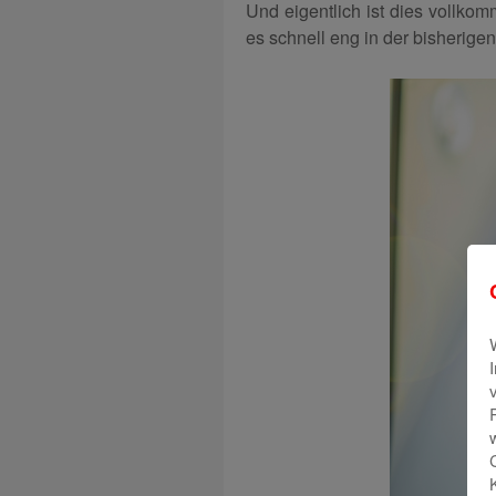
Und eigentlich ist dies vollko
es schnell eng in der bisherige