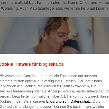
mmen nachvollziehbar: Familien sind mit Home-Office und Home-
n Wohnung. Auch Kapitalanleger sind weiterhin heiß auf krisen
blog.sska.de
Cookie Hinweis für
Wir verwenden Cookies, um Ihnen die Funktionen auf unseren
Internetauftritten optimal zur Verfügung zu stellen. Darüber hinaus
verwenden wir Cookies, die lediglich zu Statistikzwecken, zur
Reichweitenmessung oder zur Anzeige personalisierter Inhalte genutz
werden. Detaillierte Informationen über Art, Herkunft und Zweck diese
Cookies finden Sie in unserer
Erklärung zum Datenschutz
. Durch
Klick auf „Einstellungen anpassen“ können Sie bestimmen, welche