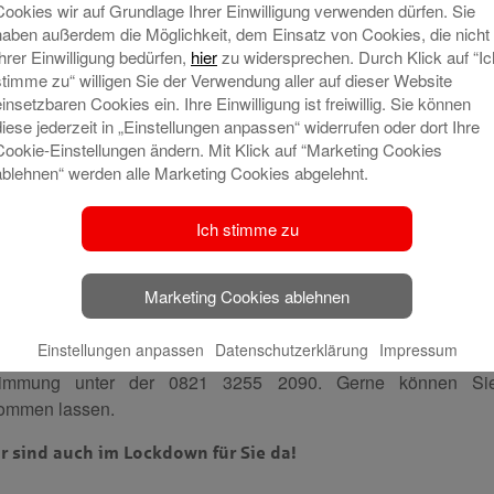
Cookies wir auf Grundlage Ihrer Einwilligung verwenden dürfen. Sie
haben außerdem die Möglichkeit, dem Einsatz von Cookies, die nicht
Ihrer Einwilligung bedürfen,
hier
zu widersprechen. Durch Klick auf “Ic
stimme zu“ willigen Sie der Verwendung aller auf dieser Website
einsetzbaren Cookies ein. Ihre Einwilligung ist freiwillig. Sie können
sich in der aktuellen Situation sicher 
diese jederzeit in „Einstellungen anpassen“ widerrufen oder dort Ihre
Cookie-Einstellungen ändern. Mit Klick auf “Marketing Cookies
ablehnen“ werden alle Marketing Cookies abgelehnt.
aufen, vermieten oder interessieren sich für eines unserer akt
Ich stimme zu
res geplanten Immobilienverkaufs oder Besichtigung Ihrer T
Marketing Cookies ablehnen
n Termin zur Videoberatung mit einem unserer Immobilienbe
Einstellungen anpassen
Datenschutzerklärung
Impressum
stimmung unter der 0821 3255 2090. Gerne können Si
ommen lassen.
r sind auch im Lockdown für Sie da!