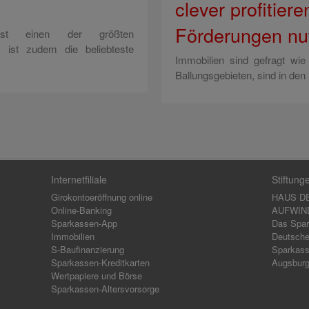
clever profitier
Förderungen nu
ist einen der größten
ist zudem die beliebteste
Immobilien sind gefragt wie
Ballungsgebieten, sind in den 
Internetfiliale
Stiftung
Girokontoeröffnung online
HAUS D
Online-Banking
AUFWIND,
Sparkassen-App
Das Spar
Immobilien
Deutsche
S-Baufinanzierung
Sparkass
Sparkassen-Kreditkarten
Augsbur
Wertpapiere und Börse
Sparkassen-Altersvorsorge