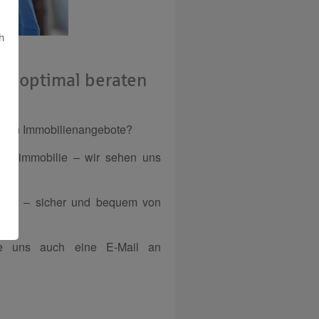
h
und optimal beraten
uellen Immobilienangebote?
raumimmobilie – wir sehen uns
rater – sicher und bequem von
e uns auch eine E-Mail an