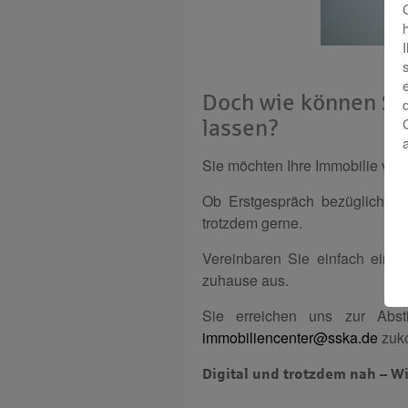
Doch wie können Sie 
lassen?
Sie möchten Ihre Immobilie verk
Ob Erstgespräch bezüglich Ih
trotzdem gerne.
Vereinbaren Sie einfach eine
zuhause aus.
Sie erreichen uns zur Ab
immobiliencenter@sska.de
zuk
Digital und trotzdem nah – Wi