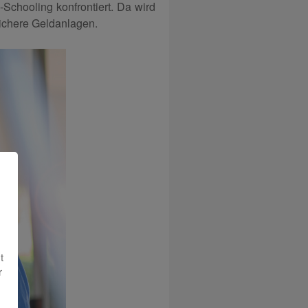
Schooling konfrontiert. Da wird
sichere Geldanlagen.
t
r