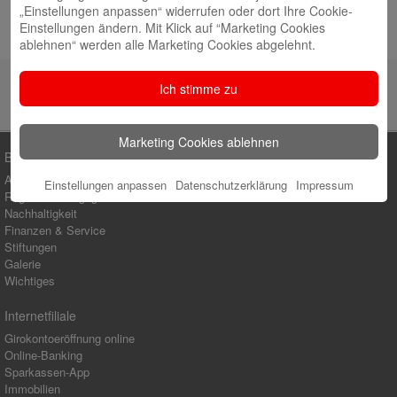
Juli 2026
„Einstellungen anpassen“ widerrufen oder dort Ihre Cookie-
Einstellungen ändern. Mit Klick auf “Marketing Cookies
Hochbeete voller frischem Gemüse
10. Juli 2026
ablehnen“ werden alle Marketing Cookies abgelehnt.
Ich stimme zu
Marketing Cookies ablehnen
Blog-Kategorien
Ausbildung
Einstellungen anpassen
Datenschutzerklärung
Impressum
Regionales Engagement
Nachhaltigkeit
Finanzen & Service
Stiftungen
Galerie
Wichtiges
Internetfiliale
Girokontoeröffnung online
Online-Banking
Sparkassen-App
Immobilien