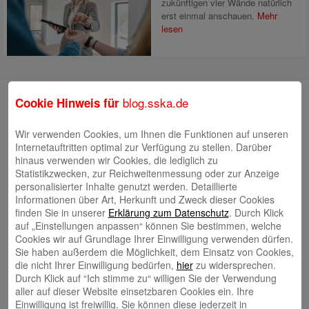
zukünftigen vier Wände natürlich
erst einmal anschauen.
Mehr
lesen
Suche
blog.sska.de
Cookie Hinweis für
Wir verwenden Cookies, um Ihnen die Funktionen auf unseren
Internetauftritten optimal zur Verfügung zu stellen. Darüber
Neueste Beiträge
hinaus verwenden wir Cookies, die lediglich zu
Statistikzwecken, zur Reichweitenmessung oder zur Anzeige
Radlkonvoi des FFH feiert Einweihung des neuen
personalisierter Inhalte genutzt werden. Detaillierte
Informationen über Art, Herkunft und Zweck dieser Cookies
Campus Nord
5. August 2026
finden Sie in unserer
Erklärung zum Datenschutz
. Durch Klick
Willkommen bei Kinder im Mittelpunkt e.V.
24. Juli 2026
auf „Einstellungen anpassen“ können Sie bestimmen, welche
Cookies wir auf Grundlage Ihrer Einwilligung verwenden dürfen.
Tierische Erlebnisse, Bewegung und Begegnungen –
Sie haben außerdem die Möglichkeit, dem Einsatz von Cookies,
Zootag der Stadtsparkasse Augsburg begeistert rund
die nicht Ihrer Einwilligung bedürfen,
hier
zu widersprechen.
2.500 Besucherinnen und Besucher
Durch Klick auf “Ich stimme zu“ willigen Sie der Verwendung
22. Juli 2026
aller auf dieser Website einsetzbaren Cookies ein. Ihre
KNAXIADE in Schwaben geht in die Verlängerung
16.
Einwilligung ist freiwillig. Sie können diese jederzeit in