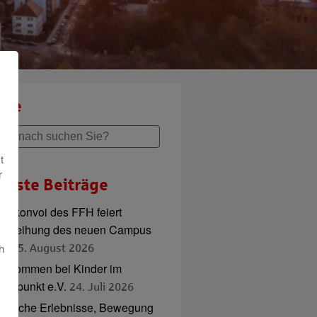
che
t
r
ueste Beiträge
adlkonvoi des FFH feiert
inweihung des neuen Campus
ord
h
5. August 2026
illkommen bei Kinder im
ttelpunkt e.V.
24. Juli 2026
ierische Erlebnisse, Bewegung