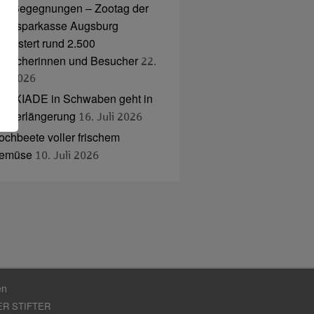
nd Begegnungen – Zootag der
tadtsparkasse Augsburg
egeistert rund 2.500
esucherinnen und Besucher
22.
uli 2026
NAXIADE in Schwaben geht in
ie Verlängerung
16. Juli 2026
ochbeete voller frischem
emüse
10. Juli 2026
en
ER STIFTER