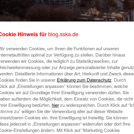
blog.sska.de
Cookie Hinweis für
e zur sicheren Altersvorsorge.
Su
Wir verwenden Cookies, um Ihnen die Funktionen auf unseren
emein
Internetauftritten optimal zur Verfügung zu stellen. Darüber hinaus
verwenden wir Cookies, die lediglich zu Statistikzwecken, zur
Wie wird Ihre Immobilie zur sicheren
Reichweitenmessung oder zur Anzeige personalisierter Inhalte genutz
Altersvorsorge? Erfahren Sie, wie Sie
werden. Detaillierte Informationen über Art, Herkunft und Zweck diese
mit einer eigenen Immobilie im
Ne
Cookies finden Sie in unserer
Erklärung zum Datenschutz
. Durch
Ruhestand Mietkosten sparen oder
Klick auf „Einstellungen anpassen“ können Sie bestimmen, welche
R
durch Vermietung zusätzliche
Cookies wir auf Grundlage Ihrer Einwilligung verwenden dürfen. Sie
E
Einnahmen erzielen können und
haben außerdem die Möglichkeit, dem Einsatz von Cookies, die nicht
N
Ihrer Einwilligung bedürfen,
hier
zu widersprechen. Durch Klick auf “Ic
welche Faktoren für eine optimale
stimme zu“ willigen Sie der Verwendung aller auf dieser Website
Planung wichtig sind.
Mehr lesen
W
einsetzbaren Cookies ein. Ihre Einwilligung ist freiwillig. Sie können
Mi
diese jederzeit in „Einstellungen anpassen“ widerrufen oder dort Ihre
T
Cookie-Einstellungen ändern. Mit Klick auf “Marketing Cookies