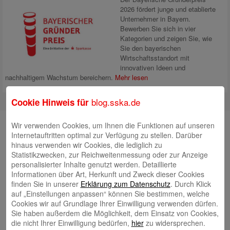
2026 fördert junge und etablierte
Unternehmer in Bayern.
Bewerben Sie sich in vier
Kategorien und zeigen Sie, wie
Sie den bayerischen
Wirtschaftsstandort mit
innovativen Ideen und
nachhaltigem Wachstum bereichern.
Mehr lesen
blog.sska.de
Cookie Hinweis für
Suche
Wir verwenden Cookies, um Ihnen die Funktionen auf unseren
Internetauftritten optimal zur Verfügung zu stellen. Darüber
hinaus verwenden wir Cookies, die lediglich zu
Statistikzwecken, zur Reichweitenmessung oder zur Anzeige
personalisierter Inhalte genutzt werden. Detaillierte
Neueste Beiträge
Informationen über Art, Herkunft und Zweck dieser Cookies
finden Sie in unserer
Erklärung zum Datenschutz
. Durch Klick
Radlkonvoi des FFH feiert Einweihung des neuen
auf „Einstellungen anpassen“ können Sie bestimmen, welche
Campus Nord
5. August 2026
Cookies wir auf Grundlage Ihrer Einwilligung verwenden dürfen.
Sie haben außerdem die Möglichkeit, dem Einsatz von Cookies,
Willkommen bei Kinder im Mittelpunkt e.V.
24. Juli 2026
die nicht Ihrer Einwilligung bedürfen,
hier
zu widersprechen.