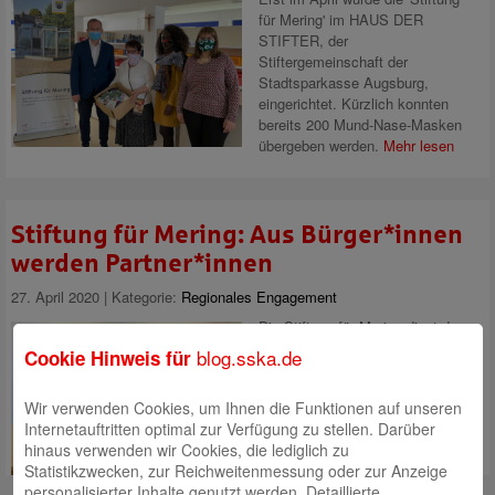
für Mering' im HAUS DER
STIFTER, der
Stiftergemeinschaft der
Stadtsparkasse Augsburg,
eingerichtet. Kürzlich konnten
bereits 200 Mund-Nase-Masken
übergeben werden.
Mehr lesen
Stiftung für Mering: Aus Bürger*innen
werden Partner*innen
27. April 2020 | Kategorie:
Regionales Engagement
Die Stiftung für Mering dient dem
Gemeinwohl und wird "Kräfte der
blog.sska.de
Cookie Hinweis für
Innovation mobilisieren".
Mehr
lesen
Wir verwenden Cookies, um Ihnen die Funktionen auf unseren
Internetauftritten optimal zur Verfügung zu stellen. Darüber
hinaus verwenden wir Cookies, die lediglich zu
Statistikzwecken, zur Reichweitenmessung oder zur Anzeige
personalisierter Inhalte genutzt werden. Detaillierte