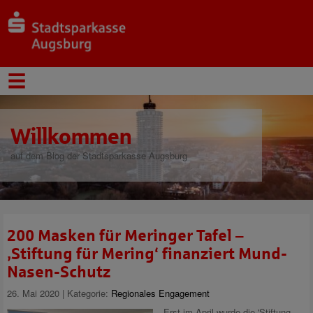
Willkommen
auf dem Blog der Stadtsparkasse Augsburg
200 Masken für Meringer Tafel –
‚Stiftung für Mering‘ finanziert Mund-
Nasen-Schutz
26. Mai 2020 | Kategorie:
Regionales Engagement
Erst im April wurde die 'Stiftung