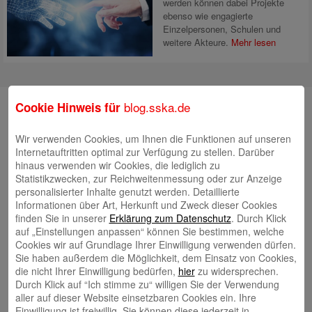
werden können dabei Projekte
ebenso wie engagierte
Einzelpersonen, Schulen und
weitere Akteure.
Mehr lesen
Suche
blog.sska.de
Cookie Hinweis für
Wir verwenden Cookies, um Ihnen die Funktionen auf unseren
Internetauftritten optimal zur Verfügung zu stellen. Darüber
Neueste Beiträge
hinaus verwenden wir Cookies, die lediglich zu
Statistikzwecken, zur Reichweitenmessung oder zur Anzeige
personalisierter Inhalte genutzt werden. Detaillierte
Radlkonvoi des FFH feiert Einweihung des neuen
Informationen über Art, Herkunft und Zweck dieser Cookies
Campus Nord
5. August 2026
finden Sie in unserer
Erklärung zum Datenschutz
. Durch Klick
Willkommen bei Kinder im Mittelpunkt e.V.
auf „Einstellungen anpassen“ können Sie bestimmen, welche
24. Juli 2026
Cookies wir auf Grundlage Ihrer Einwilligung verwenden dürfen.
Tierische Erlebnisse, Bewegung und Begegnungen –
Sie haben außerdem die Möglichkeit, dem Einsatz von Cookies,
Zootag der Stadtsparkasse Augsburg begeistert rund
die nicht Ihrer Einwilligung bedürfen,
hier
zu widersprechen.
Durch Klick auf “Ich stimme zu“ willigen Sie der Verwendung
2.500 Besucherinnen und Besucher
22. Juli 2026
aller auf dieser Website einsetzbaren Cookies ein. Ihre
KNAXIADE in Schwaben geht in die Verlängerung
16.
Einwilligung ist freiwillig. Sie können diese jederzeit in