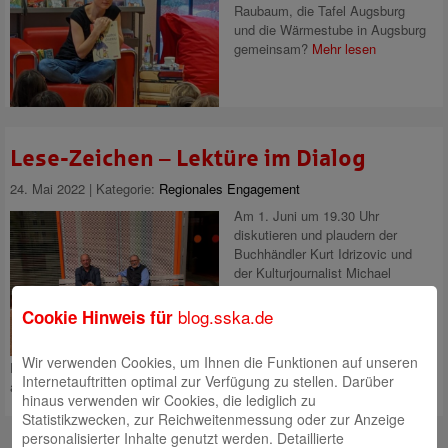
Raubaum, die Tafel Augsburg
und die Wärmestube in Augsburg
gemeinsam?
Mehr lesen
Lese-Zeichen – Lektüre im Dialog
24. Mai 2022 | Kategorie:
Regionales Engagement
Am 1. Juni um 19.30 Uhr
diskutieren und plaudern der
Buchhändler Kurt Idrizovic und
der Kulturjournalist Michael
Schreiner wieder in der
Stadtbücherei (live und digital)
blog.sska.de
Cookie Hinweis für
über ihre Lektüren,
Entdeckungen und
Wir verwenden Cookies, um Ihnen die Funktionen auf unseren
Enttäuschungen, Bestseller, den literarischen Betrieb und was ihnen so
Internetauftritten optimal zur Verfügung zu stellen. Darüber
alles
Mehr lesen
hinaus verwenden wir Cookies, die lediglich zu
Statistikzwecken, zur Reichweitenmessung oder zur Anzeige
personalisierter Inhalte genutzt werden. Detaillierte