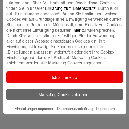
Informationen über Art, Herkunft und Zweck dieser Cookies
Suche
finden Sie in unserer
Erklärung zum Datenschutz
. Durch Klick
auf „Einstellungen anpassen“ können Sie bestimmen, welche
Cookies wir auf Grundlage Ihrer Einwilligung verwenden dürfen.
Sie haben außerdem die Möglichkeit, dem Einsatz von Cookies,
die nicht Ihrer Einwilligung bedürfen,
hier
zu widersprechen.
Neueste Beiträge
Durch Klick auf “Ich stimme zu“ willigen Sie der Verwendung
aller auf dieser Website einsetzbaren Cookies ein. Ihre
Radlkonvoi des FFH feiert Einweihung des neuen
Einwilligung ist freiwillig. Sie können diese jederzeit in
Campus Nord
„Einstellungen anpassen“ widerrufen oder dort Ihre Cookie-
5. August 2026
Einstellungen ändern. Mit Klick auf “Marketing Cookies
Willkommen bei Kinder im Mittelpunkt e.V.
24. Juli 2026
ablehnen“ werden alle Marketing Cookies abgelehnt.
Tierische Erlebnisse, Bewegung und Begegnungen –
Zootag der Stadtsparkasse Augsburg begeistert rund
Ich stimme zu
2.500 Besucherinnen und Besucher
22. Juli 2026
KNAXIADE in Schwaben geht in die Verlängerung
16.
Marketing Cookies ablehnen
Juli 2026
Hochbeete voller frischem Gemüse
10. Juli 2026
Einstellungen anpassen
Datenschutzerklärung
Impressum