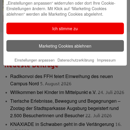
„Einstellungen anpassen“ widerrufen oder dort Ihre Cookie-
miteinander verknüpft.
Mehr
Einstellungen ändern. Mit Klick auf “Marketing Cookies
lesen
ablehnen“ werden alle Marketing Cookies abgelehnt.
Ich stimme zu
Suche
Marketing Cookies ablehnen
Einstellungen anpassen
Datenschutzerklärung
Impressum
Neueste Beiträge
Radlkonvoi des FFH feiert Einweihung des neuen
Campus Nord
5. August 2026
Willkommen bei Kinder im Mittelpunkt e.V.
24. Juli 2026
Tierische Erlebnisse, Bewegung und Begegnungen –
Zootag der Stadtsparkasse Augsburg begeistert rund
2.500 Besucherinnen und Besucher
22. Juli 2026
KNAXIADE in Schwaben geht in die Verlängerung
16.