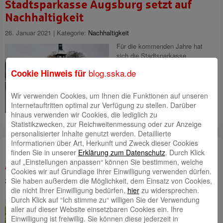
Stadtsparkasse Augsburg setzt auf
Nachhaltigkeit
26. Januar 2021 | Kategorie:
Nachhaltigkeit
Für die kommenden Jahre hat
sich die Stadtsparkasse
Augsburg eine systematische
blog.sska.de
Cookie Hinweis für
Weiterentwicklung hin zu noch
mehr Nachhaltigkeit
vorgenommen und möchte dies
Wir verwenden Cookies, um Ihnen die Funktionen auf unseren
auch transparent machen.
Mehr
Internetauftritten optimal zur Verfügung zu stellen. Darüber
lesen
hinaus verwenden wir Cookies, die lediglich zu
Statistikzwecken, zur Reichweitenmessung oder zur Anzeige
personalisierter Inhalte genutzt werden. Detaillierte
Informationen über Art, Herkunft und Zweck dieser Cookies
Nachhaltigkeit in der Stadtsparkasse
finden Sie in unserer
Erklärung zum Datenschutz
. Durch Klick
auf „Einstellungen anpassen“ können Sie bestimmen, welche
Augsburg
Cookies wir auf Grundlage Ihrer Einwilligung verwenden dürfen.
Sie haben außerdem die Möglichkeit, dem Einsatz von Cookies,
21. Januar 2021 | Kategorie:
Nachhaltigkeit
die nicht Ihrer Einwilligung bedürfen,
hier
zu widersprechen.
"Kann ein Geldinstitut überhaupt
Durch Klick auf “Ich stimme zu“ willigen Sie der Verwendung
nachhaltig handeln"? Sicher!
aller auf dieser Website einsetzbaren Cookies ein. Ihre
Nachhaltigkeit und
Einwilligung ist freiwillig. Sie können diese jederzeit in
wirtschaftlicher Erfolg sind eng