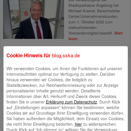
Stadtsparkasse Augsburg hat
Michael Kramer, Bereichsleiter
Center.Unternehmenskunden,
zum 1. Oktober 2022 zum
stellvertretenden
Vorstandsmitglied bestellt.
Mehr
lesen
blog.sska.de
Cookie Hinweis für
Suche
Wir verwenden Cookies, um Ihnen die Funktionen auf unseren
Internetauftritten optimal zur Verfügung zu stellen. Darüber
hinaus verwenden wir Cookies, die lediglich zu
Statistikzwecken, zur Reichweitenmessung oder zur Anzeige
Neueste Beiträge
personalisierter Inhalte genutzt werden. Detaillierte
Informationen über Art, Herkunft und Zweck dieser Cookies
Radlkonvoi des FFH feiert Einweihung des neuen
finden Sie in unserer
Erklärung zum Datenschutz
. Durch Klick
auf „Einstellungen anpassen“ können Sie bestimmen, welche
Campus Nord
5. August 2026
Cookies wir auf Grundlage Ihrer Einwilligung verwenden dürfen.
Willkommen bei Kinder im Mittelpunkt e.V.
24. Juli 2026
Sie haben außerdem die Möglichkeit, dem Einsatz von Cookies,
die nicht Ihrer Einwilligung bedürfen,
hier
zu widersprechen.
Tierische Erlebnisse, Bewegung und Begegnungen –
Durch Klick auf “Ich stimme zu“ willigen Sie der Verwendung