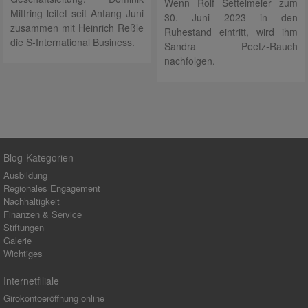
Wenn Rolf Settelmeier zum
Mittring leitet seit Anfang Juni
30. Juni 2023 in den
zusammen mit Heinrich Reßle
Ruhestand eintritt, wird ihm
die S-International Business.
Sandra Peetz-Rauch
nachfolgen.
Blog-Kategorien
Ausbildung
Regionales Engagement
Nachhaltigkeit
Finanzen & Service
Stiftungen
Galerie
Wichtiges
Internetfiliale
Girokontoeröffnung online