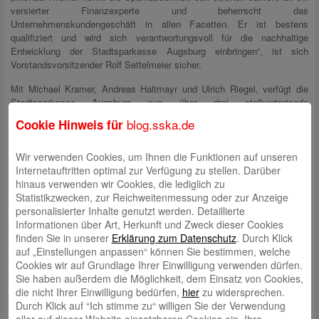
versierter Finanzexperte und beherrscht das
Unternehmenskundengeschäft in allen Facetten. Er ist bestens
qualifiziert und wird sich verantwortungsvoll für die nachhaltige
Entwicklung der Stadtsparkasse Augsburg einbringen“, ist sich
Vorstandsvorsitzender Rolf Settelmeier sicher.
Mit Michael Kramer, Andreas Haltmayr und Ulrich Riegel, verfügt die
Stadtsparkasse Augsburg nun über drei stellvertretende
Vorstandsmitglieder.
blog.sska.de
Cookie Hinweis für
Wir verwenden Cookies, um Ihnen die Funktionen auf unseren
Internetauftritten optimal zur Verfügung zu stellen. Darüber
hinaus verwenden wir Cookies, die lediglich zu
Statistikzwecken, zur Reichweitenmessung oder zur Anzeige
personalisierter Inhalte genutzt werden. Detaillierte
Informationen über Art, Herkunft und Zweck dieser Cookies
finden Sie in unserer
Erklärung zum Datenschutz
. Durch Klick
auf „Einstellungen anpassen“ können Sie bestimmen, welche
Cookies wir auf Grundlage Ihrer Einwilligung verwenden dürfen.
Sie haben außerdem die Möglichkeit, dem Einsatz von Cookies,
die nicht Ihrer Einwilligung bedürfen,
hier
zu widersprechen.
Durch Klick auf “Ich stimme zu“ willigen Sie der Verwendung