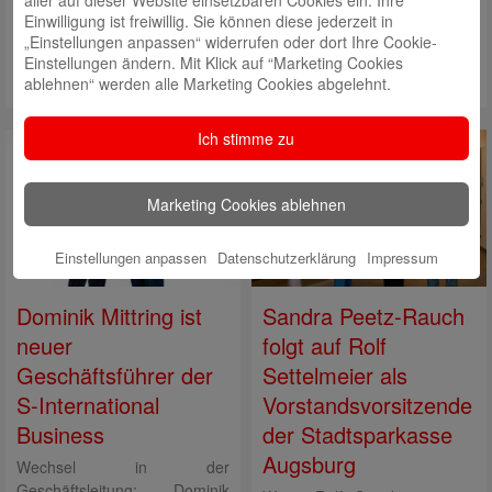
aller auf dieser Website einsetzbaren Cookies ein. Ihre
Einwilligung ist freiwillig. Sie können diese jederzeit in
Michael Kramer, stv. Vorstandsmitglied und Bereichsleiter
„Einstellungen anpassen“ widerrufen oder dort Ihre Cookie-
Center.Unternehmenskunden, Foto: © Nicole Gergen, sska
Einstellungen ändern. Mit Klick auf “Marketing Cookies
ablehnen“ werden alle Marketing Cookies abgelehnt.
Ich stimme zu
Marketing Cookies ablehnen
Einstellungen anpassen
Datenschutzerklärung
Impressum
Sandra Peetz-Rauch
Dominik Mittring ist
folgt auf Rolf
neuer
Settelmeier als
Geschäftsführer der
Vorstandsvorsitzende
S-International
der Stadtsparkasse
Business
Augsburg
Wechsel in der
Geschäftsleitung: Dominik