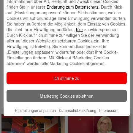
Informationen über Art, Herkunft und Zweck dieser Cookies
finden Sie in unserer
Erklärung zum Datenschutz
. Durch Klick
auf „Einstellungen anpassen“ können Sie bestimmen, welche
Cookies wir auf Grundlage Ihrer Einwilligung verwenden dürfen.
Sie haben außerdem die Möglichkeit, dem Einsatz von Cookies,
die nicht Ihrer Einwilligung bedürfen,
hier
zu widersprechen.
Durch Klick auf “Ich stimme zu“ willigen Sie der Verwendung
aller auf dieser Website einsetzbaren Cookies ein. Ihre
Einwilligung ist freiwillig. Sie können diese jederzeit in
„Einstellungen anpassen“ widerrufen oder dort Ihre Cookie-
Einstellungen ändern. Mit Klick auf “Marketing Cookies
ablehnen“ werden alle Marketing Cookies abgelehnt.
Ich stimme zu
v. l.: Hans Stecker, Vorstandsmitglied des Fördervereins Wärmestube –
SKM Augsburg e. V., präsentiert Stiftungsberaterin Susanne Stippler
Marketing Cookies ablehnen
vom HAUS DER STIFTER stolz das neue Fahrzeug.
Einstellungen anpassen
Datenschutzerklärung
Impressum