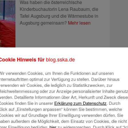
Was haben die österreichische
Kinderbuchautorin Lena Raubaum, die
Tafel Augsburg und die Wärmestube in
Augsburg gemeinsam?
Mehr lesen
blog.sska.de
Cookie Hinweis für
 Spendenbudget – über 70.000
Wir verwenden Cookies, um Ihnen die Funktionen auf unseren
der Stiftergemeinschaft HAUS
Internetauftritten optimal zur Verfügung zu stellen. Darüber hinaus
verwenden wir Cookies, die lediglich zu Statistikzwecken, zur
Reichweitenmessung oder zur Anzeige personalisierter Inhalte genutz
n
werden. Detaillierte Informationen über Art, Herkunft und Zweck diese
Cookies finden Sie in unserer
Erklärung zum Datenschutz
. Durch
Bereits zum achten Mal organisierte die
Klick auf „Einstellungen anpassen“ können Sie bestimmen, welche
Stadtsparkasse Augsburg einen
Cookies wir auf Grundlage Ihrer Einwilligung verwenden dürfen. Sie
Spendenaufruf für Förderstiftungen in
haben außerdem die Möglichkeit, dem Einsatz von Cookies, die nicht
Ihrer Einwilligung bedürfen,
hier
zu widersprechen. Durch Klick auf “Ic
der HAUS DER STIFTER