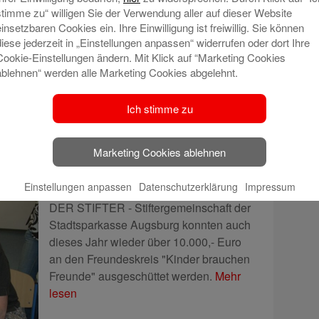
stimme zu“ willigen Sie der Verwendung aller auf dieser Website
Stiftergemeinschaft.
Mehr lesen
einsetzbaren Cookies ein. Ihre Einwilligung ist freiwillig. Sie können
diese jederzeit in „Einstellungen anpassen“ widerrufen oder dort Ihre
Cookie-Einstellungen ändern. Mit Klick auf “Marketing Cookies
ablehnen“ werden alle Marketing Cookies abgelehnt.
Ich stimme zu
r brauchen Freunde“ bekommt
Marketing Cookies ablehnen
gen
Einstellungen anpassen
Datenschutzerklärung
Impressum
Aus einer privaten Stiftung in der HAUS
DER STIFTER - Stiftergemeinschaft der
Stadtsparkasse Augsburg konnten auch
dieses Jahr wieder über 10.000,- Euro
an den Freundeskreis "Kinder brauchen
Freunde" ausgeschüttet werden.
Mehr
lesen