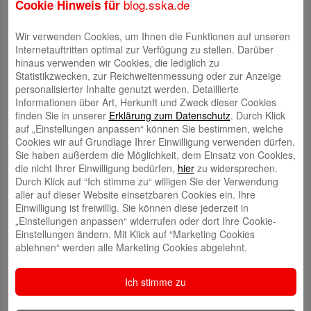
blog.sska.de
Cookie Hinweis für
und Akteure sind daher gefordert, sich im Alltag für die Leseförderung in
Deutschland zu engagieren.
Wir verwenden Cookies, um Ihnen die Funktionen auf unseren
Lesebotschafterin Tijen Onaran, Autorin und Moderatorin, ließ es sich
Internetauftritten optimal zur Verfügung zu stellen. Darüber
nicht nehmen und kam nach Augsburg, um den Preis an den
hinaus verwenden wir Cookies, die lediglich zu
Förderverein zu überreichen.
Statistikzwecken, zur Reichweitenmessung oder zur Anzeige
personalisierter Inhalte genutzt werden. Detaillierte
Informationen über Art, Herkunft und Zweck dieser Cookies
finden Sie in unserer
Erklärung zum Datenschutz
. Durch Klick
auf „Einstellungen anpassen“ können Sie bestimmen, welche
Cookies wir auf Grundlage Ihrer Einwilligung verwenden dürfen.
Sie haben außerdem die Möglichkeit, dem Einsatz von Cookies,
die nicht Ihrer Einwilligung bedürfen,
hier
zu widersprechen.
Durch Klick auf “Ich stimme zu“ willigen Sie der Verwendung
aller auf dieser Website einsetzbaren Cookies ein. Ihre
Einwilligung ist freiwillig. Sie können diese jederzeit in
„Einstellungen anpassen“ widerrufen oder dort Ihre Cookie-
Einstellungen ändern. Mit Klick auf “Marketing Cookies
ablehnen“ werden alle Marketing Cookies abgelehnt.
Informationen zum Förderverein „Freunde der Stadtbücherei e. V.“
Ich stimme zu
finden Sie hier: Freunde der Stadtbücherei Augsburg e.V. (
freunde-
stadtbuecherei-augsburg.de
)