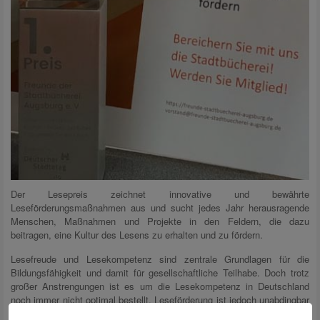
Der Lesepreis zeichnet innovative und bewährte
Leseförderungsmaßnahmen aus und sucht jedes Jahr herausragende
Menschen, Maßnahmen und Projekte in den Feldern, die dazu
beitragen, eine Kultur des Lesens zu erhalten und zu fördern.
Lesefreude und Lesekompetenz sind zentrale Grundlagen für die
Bildungsfähigkeit und damit für gesellschaftliche Teilhabe. Doch trotz
großer Anstrengungen ist es um die Lesekompetenz in Deutschland
noch immer nicht optimal bestellt. Leseförderung ist jedoch unabdingbar
für eine funktionierende Gesellschaft. Alle gesellschaftlichen Gruppen