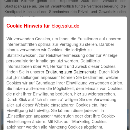
Cornelia Kollmer gehört seit September 2009 dem Vorstand der
Stadtsparkasse an. Sie ist verantwortlich für die Vertriebssteuerung, die
Kreditproduktion und den Standardvertrieb Privat- und Gewerbekunden
(inkl. der Geschäftsstellen).
blog.sska.de
Cookie Hinweis für
Mit der Stiftergemeinschaft
HAUS DER STIFTER
hat sie eine
Herzensangelegenheit in der Sparkasse etabliert. Auch die Eröffnung
von MAX 23 als Beratungscenter inkl. Private Banking trägt maßgeblich
Wir verwenden Cookies, um Ihnen die Funktionen auf unseren
ihre Handschrift.
Internetauftritten optimal zur Verfügung zu stellen. Darüber
hinaus verwenden wir Cookies, die lediglich zu
Mit der Berufung zur stellvertretenden Vorstandsvorsitzenden würdigt
Statistikzwecken, zur Reichweitenmessung oder zur Anzeige
der Verwaltungsrat die Tatkraft und den Mut, mit der Cornelia Kollmer
personalisierter Inhalte genutzt werden. Detaillierte
seit über 10 Jahren in der Stadtsparkasse wirkt. „Da kommt noch viel
Informationen über Art, Herkunft und Zweck dieser Cookies
mehr, die Digitalisierung bringt gerade im Privatkundenbereich weitere
finden Sie in unserer
Erklärung zum Datenschutz
. Durch Klick
Änderungen und für die Kunden komfortablere, sichere und schnellere
auf „Einstellungen anpassen“ können Sie bestimmen, welche
Anwendungen und Lösungen. Hier wird die Stadtsparkasse auch
Cookies wir auf Grundlage Ihrer Einwilligung verwenden dürfen.
weiterhin Vorreiter sein, darauf können Sie sich verlassen“, verspricht
Sie haben außerdem die Möglichkeit, dem Einsatz von Cookies,
Kollmer.
die nicht Ihrer Einwilligung bedürfen,
hier
zu widersprechen.
Durch Klick auf “Ich stimme zu“ willigen Sie der Verwendung
aller auf dieser Website einsetzbaren Cookies ein. Ihre
Einwilligung ist freiwillig. Sie können diese jederzeit in
„Einstellungen anpassen“ widerrufen oder dort Ihre Cookie-
Einstellungen ändern. Mit Klick auf “Marketing Cookies
ablehnen“ werden alle Marketing Cookies abgelehnt.