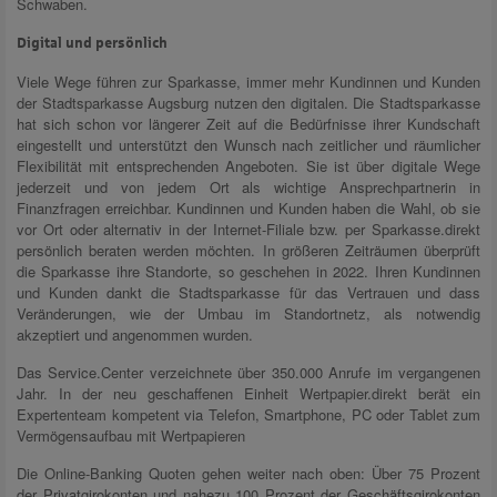
Schwaben.
Digital und persönlich
Viele Wege führen zur Sparkasse, immer mehr Kundinnen und Kunden
der Stadtsparkasse Augsburg nutzen den digitalen. Die Stadtsparkasse
hat sich schon vor längerer Zeit auf die Bedürfnisse ihrer Kundschaft
eingestellt und unterstützt den Wunsch nach zeitlicher und räumlicher
Flexibilität mit entsprechenden Angeboten. Sie ist über digitale Wege
jederzeit und von jedem Ort als wichtige Ansprechpartnerin in
Finanzfragen erreichbar. Kundinnen und Kunden haben die Wahl, ob sie
vor Ort oder alternativ in der Internet-Filiale bzw. per Sparkasse.direkt
persönlich beraten werden möchten. In größeren Zeiträumen überprüft
die Sparkasse ihre Standorte, so geschehen in 2022. Ihren Kundinnen
und Kunden dankt die Stadtsparkasse für das Vertrauen und dass
Veränderungen, wie der Umbau im Standortnetz, als notwendig
akzeptiert und angenommen wurden.
Das Service.Center verzeichnete über 350.000 Anrufe im vergangenen
Jahr. In der neu geschaffenen Einheit Wertpapier.direkt berät ein
Expertenteam kompetent via Telefon, Smartphone, PC oder Tablet zum
Vermögensaufbau mit Wertpapieren
Die Online-Banking Quoten gehen weiter nach oben: Über 75 Prozent
der Privatgirokonten und nahezu 100 Prozent der Geschäftsgirokonten