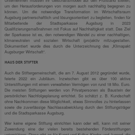
Unternehmen müssen ihr Geschäftsmodell auf den Prüfstand stellen,
um den Herausforderungen von morgen auch nachhaltig begegnen zu
können. Um die notwendige Transformation im Wirtschaftsraum
Augsburg partnerschaftlich und lösungsorientiert zu begleiten, finden für
Mitarbeitende der Stadtsparkasse Augsburg in 2023
Qualifizierungsmaßnahmen mit Fokus auf Nachhaltigkeit statt. Das Ziel
der Sparkasse ist es, den notwendigen Wandel zu einer nachhaltigen,
klimaneutralen und sozialen Wirtschaft (pro)aktiv mitzugestalten.
Dokumentiert wurde dies durch die Unterzeichnung des „Klimapakt
Augsburger Wirtschaft“.
HAUS DER STIFTER
Auch die Stiftergemeinschaft, die am 7. August 2012 gegründet wurde,
feierte 2022 ein Jubiläum. Inzwischen gibt es über 100 aktive
Unterstiftungen mit einem verwalteten Vermögen von rund 18 Mio. Euro.
Die meisten Stiftungen werden von Privatpersonen als Baustein der
persönlichen Nachfolgeplanung errichtet. So schätzt z. B. Kundschaft
ohne Nachkommen diese Möglichkeit, etwas Sinnvolles zu hinterlassen
sowie die zuverlässige Nachlassabwicklung durch den Stiftungsträger
und die Stadtsparkasse Augsburg.
Wer keine eigene Stiftung einrichten kann oder will, kann mit seiner
Zuwendung eine der vielen bereits bestehenden Förderstiftungen
unterstützen. Diese gibt es für Kunst und Kultur, Kinder und Jugend, die