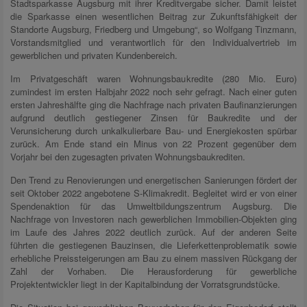
Stadtsparkasse Augsburg mit ihrer Kreditvergabe sicher. Damit leistet
die Sparkasse einen wesentlichen Beitrag zur Zukunftsfähigkeit der
Standorte Augsburg, Friedberg und Umgebung“, so Wolfgang Tinzmann,
Vorstandsmitglied und verantwortlich für den Individualvertrieb im
gewerblichen und privaten Kundenbereich.
Im Privatgeschäft waren Wohnungsbaukredite (280 Mio. Euro)
zumindest im ersten Halbjahr 2022 noch sehr gefragt. Nach einer guten
ersten Jahreshälfte ging die Nachfrage nach privaten Baufinanzierungen
aufgrund deutlich gestiegener Zinsen für Baukredite und der
Verunsicherung durch unkalkulierbare Bau- und Energiekosten spürbar
zurück. Am Ende stand ein Minus von 22 Prozent gegenüber dem
Vorjahr bei den zugesagten privaten Wohnungsbaukrediten.
Den Trend zu Renovierungen und energetischen Sanierungen fördert der
seit Oktober 2022 angebotene S-Klimakredit. Begleitet wird er von einer
Spendenaktion für das Umweltbildungszentrum Augsburg. Die
Nachfrage von Investoren nach gewerblichen Immobilien-Objekten ging
im Laufe des Jahres 2022 deutlich zurück. Auf der anderen Seite
führten die gestiegenen Bauzinsen, die Lieferkettenproblematik sowie
erhebliche Preissteigerungen am Bau zu einem massiven Rückgang der
Zahl der Vorhaben. Die Herausforderung für gewerbliche
Projektentwickler liegt in der Kapitalbindung der Vorratsgrundstücke.