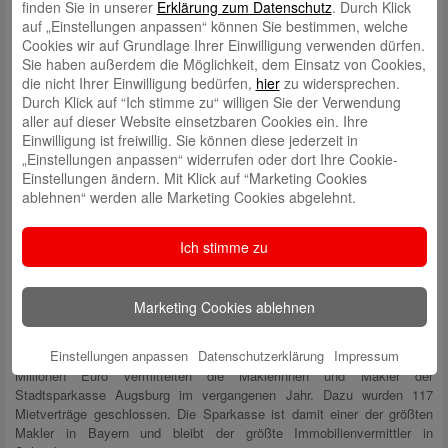
Investments zu beschäftigen, da unter mittel- und langfristigen
finden Sie in unserer
Erklärung zum Datenschutz
. Durch Klick
Gesichtspunkten Wertpapieranlagen gute Entwicklungen zeigen.
auf „Einstellungen anpassen“ können Sie bestimmen, welche
Cookies wir auf Grundlage Ihrer Einwilligung verwenden dürfen.
Die eigenen vier Wände
Sie haben außerdem die Möglichkeit, dem Einsatz von Cookies,
die nicht Ihrer Einwilligung bedürfen,
hier
zu widersprechen.
Ein starkes erstes Quartal und eine hohe Nachfrage nach
Durch Klick auf “Ich stimme zu“ willigen Sie der Verwendung
Baufinanzierungen sowie nach vorzeitigen Festzinsverlängerungen, so
aller auf dieser Website einsetzbaren Cookies ein. Ihre
begann 2022. Dann stiegen die Zinsen rasant, dazu kamen diverse
Einwilligung ist freiwillig. Sie können diese jederzeit in
Unsicherheitsfaktoren, was im Jahresverlauf einen deutlichen Rückgang
„Einstellungen anpassen“ widerrufen oder dort Ihre Cookie-
der Finanzierungsabschlüsse mit sich brachte. Die Stadtsparkasse, die
Einstellungen ändern. Mit Klick auf “Marketing Cookies
sich auch in turbulenten Zeiten als zuverlässige Finanzierungspartnerin
ablehnen“ werden alle Marketing Cookies abgelehnt.
ihrer Kundschaft bewährt hat, reichte 280 Mio. Euro für private
wohnwirtschaftliche Neufinanzierungen aus. Nach wie vor ist der
Wunsch nach einer eigenen Immobilie vorhanden. Viele Kundinnen und
Ich stimme zu
Kunden können sich allerdings die aus gestiegenen Zinsen und
weiterhin hohen Kaufpreisen resultierenden hohen Rate nicht mehr
leisten, der finanzielle Spielraum ist eingeschränkter. Als Folge fällt die
Marketing Cookies ablehnen
Wunschimmobilie oftmals kleiner aus als geplant.
Einstellungen anpassen
Datenschutzerklärung
Impressum
181 Häuser, Wohnungen und Grundstücke im Wert von über 85
Millionen Euro vermittelten die Maklerinnen und Makler der
Stadtsparkasse Augsburg im vergangenen Jahr. Dazu wurden 117
Mietverträge geschlossen. Die Sparkasse ist damit einer der größten
Makler in Bayern und bleibt der größte Immobilienvermittler in