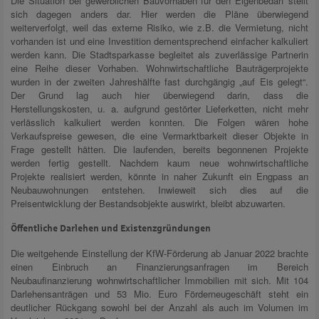
Die Situation bei gewerblichen Bauvorhaben für den Eigenbedarf stellt
sich dagegen anders dar. Hier werden die Pläne überwiegend
weiterverfolgt, weil das externe Risiko, wie z.B. die Vermietung, nicht
vorhanden ist und eine Investition dementsprechend einfacher kalkuliert
werden kann. Die Stadtsparkasse begleitet als zuverlässige Partnerin
eine Reihe dieser Vorhaben. Wohnwirtschaftliche Bauträgerprojekte
wurden in der zweiten Jahreshälfte fast durchgängig „auf Eis gelegt“.
Der Grund lag auch hier überwiegend darin, dass die
Herstellungskosten, u. a. aufgrund gestörter Lieferketten, nicht mehr
verlässlich kalkuliert werden konnten. Die Folgen wären hohe
Verkaufspreise gewesen, die eine Vermarktbarkeit dieser Objekte in
Frage gestellt hätten. Die laufenden, bereits begonnenen Projekte
werden fertig gestellt. Nachdem kaum neue wohnwirtschaftliche
Projekte realisiert werden, könnte in naher Zukunft ein Engpass an
Neubauwohnungen entstehen. Inwieweit sich dies auf die
Preisentwicklung der Bestandsobjekte auswirkt, bleibt abzuwarten.
Öffentliche Darlehen und Existenzgründungen
Die weitgehende Einstellung der KfW-Förderung ab Januar 2022 brachte
einen Einbruch an Finanzierungsanfragen im Bereich
Neubaufinanzierung wohnwirtschaftlicher Immobilien mit sich. Mit 104
Darlehensanträgen und 53 Mio. Euro Förderneugeschäft steht ein
deutlicher Rückgang sowohl bei der Anzahl als auch im Volumen im