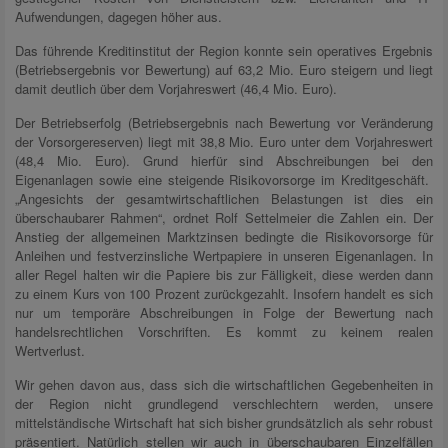
Aufwendungen, dagegen höher aus.
Das führende Kreditinstitut der Region konnte sein operatives Ergebnis
(Betriebsergebnis vor Bewertung) auf 63,2 Mio. Euro steigern und liegt
damit deutlich über dem Vorjahreswert (46,4 Mio. Euro).
Der Betriebserfolg (Betriebsergebnis nach Bewertung vor Veränderung
der Vorsorgereserven) liegt mit 38,8 Mio. Euro unter dem Vorjahreswert
(48,4 Mio. Euro). Grund hierfür sind Abschreibungen bei den
Eigenanlagen sowie eine steigende Risikovorsorge im Kreditgeschäft.
„Angesichts der gesamtwirtschaftlichen Belastungen ist dies ein
überschaubarer Rahmen“, ordnet Rolf Settelmeier die Zahlen ein. Der
Anstieg der allgemeinen Marktzinsen bedingte die Risikovorsorge für
Anleihen und festverzinsliche Wertpapiere in unseren Eigenanlagen. In
aller Regel halten wir die Papiere bis zur Fälligkeit, diese werden dann
zu einem Kurs von 100 Prozent zurückgezahlt. Insofern handelt es sich
nur um temporäre Abschreibungen in Folge der Bewertung nach
handelsrechtlichen Vorschriften. Es kommt zu keinem realen
Wertverlust.
Wir gehen davon aus, dass sich die wirtschaftlichen Gegebenheiten in
der Region nicht grundlegend verschlechtern werden, unsere
mittelständische Wirtschaft hat sich bisher grundsätzlich als sehr robust
präsentiert. Natürlich stellen wir auch in überschaubaren Einzelfällen