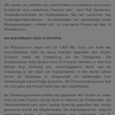
„Wir werden uns weiterhin auf unsere Stärken konzentrieren und unserer
Kundschaft eine verlässliche Partnerin sein“, fasst Rolf Settelmeier,
Vorstandsvorsitzender der Stadtsparkasse, das Jahr zusammen. Das
Kundengeschäftsvolumen – Kundeneinlagen und -ausleihungen sowie
Wertpapieranlagen – erhöhte sich um rund sechs Prozent auf über 13
Milliarden Euro.
Das Geschäftsjahr 2022 im Überblick
Die Bilanzsumme zeigte sich mit 7,635 Mio. Euro zum Ende des
Geschäftsjahres 2022 nur wenig verändert gegenüber dem Vorjahr.
Erfreulich verlief die Entwicklung auf der Ertragsseite. Der
Zinsüberschuss stieg deutlich (rund 20 Prozent), nachdem er über eine
Dekade lang rückläufig war. Ausschlaggebend hierfür war der
Zinsanstieg an den Geld- und Kapitalmärkten. In den letzten Jahren
konnte die Sparkasse im Zinsgeschäft mit Geldeinlagen trotz
Verwahrentgelt keine Erträge generieren. Der Provisionsüberschuss liegt
mit nicht ganz drei Prozent leicht über dem Vorjahreswert.
Der Verwaltungsaufwand erhöhte sich gegenüber dem Vorjahr um etwas
mehr als zwei Prozent und lag damit im Rahmen der Erwartungen. Der
Personalaufwand sank leicht, bedingt durch die gegenüber dem Vorjahr
gesunkene Anzahl der Mitarbeitenden. Der Sachaufwand fiel, aufgrund
gestiegener Kosten von Dienstleistern bzw. Lieferanten und IT-