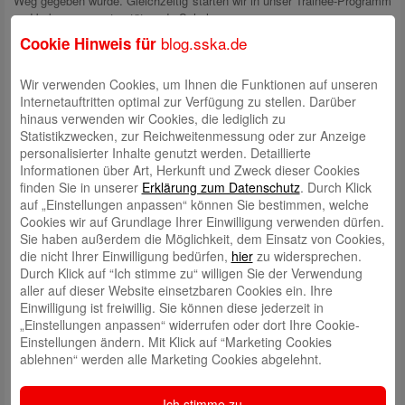
Weg gegeben wurde. Gleichzeitig starten wir in unser Trainee-Programm
und bekommen unterstützende Schulungen.
Ob Theorie Wissen oder Praxistraining – hier wird uns geholfen!
blog.sska.de
Cookie Hinweis für
Zurzeit lernen wir unsere Kunden kennen und führen Jahresgespräche.
Es ist wichtig, dass der Kunde sich bei seinem neuen Berater oder
Wir verwenden Cookies, um Ihnen die Funktionen auf unseren
seiner neuen Beraterin angekommen und verstanden fühlt.
Internetauftritten optimal zur Verfügung zu stellen. Darüber
Coronabedingt ist dies herausfordernd, allerdings ist das Feedback
hinaus verwenden wir Cookies, die lediglich zu
unserer Kunden sehr positiv. Wir bieten beispielsweise Skype-Termine
Statistikzwecken, zur Reichweitenmessung oder zur Anzeige
an, für Kunden, die z.B. einer Risikoklasse angehören und nicht in die
personalisierter Inhalte genutzt werden. Detaillierte
Sparkasse kommen können.
Informationen über Art, Herkunft und Zweck dieser Cookies
finden Sie in unserer
Erklärung zum Datenschutz
. Durch Klick
Wie geht es uns „Neuen“?
auf „Einstellungen anpassen“ können Sie bestimmen, welche
Cookies wir auf Grundlage Ihrer Einwilligung verwenden dürfen.
Nach den ersten Wochen im richtigen Beraterleben können wir als
Sie haben außerdem die Möglichkeit, dem Einsatz von Cookies,
Jungangestellte sagen, dass uns die Ausbildung einen super Grundstein
die nicht Ihrer Einwilligung bedürfen,
hier
zu widersprechen.
für unsere Arbeit gelegt hat und wir positiv auf unsere Zukunft als
Durch Klick auf “Ich stimme zu“ willigen Sie der Verwendung
Privatkundenberater blicken!
aller auf dieser Website einsetzbaren Cookies ein. Ihre
Einwilligung ist freiwillig. Sie können diese jederzeit in
Selina Türk, ebenfalls ehemalige Auszubildende der Stadtsparkasse
„Einstellungen anpassen“ widerrufen oder dort Ihre Cookie-
Augsburg, meinte: „Es ist ein super Gefühl ausgelernt zu sein! In
Einstellungen ändern. Mit Klick auf “Marketing Cookies
gewisser Hinsicht vermittelt dies ein Freiheitsgefühlt. Direkt im
ablehnen“ werden alle Marketing Cookies abgelehnt.
Anschluss an meine Ausbildung durfte ich mit einem Trainee-Programm
für die Beratung starten. Es ist einfach schön, dass jeder einzelne bei
der Stadtsparkasse Augsburg individuell gefördert wird.“
Ich stimme zu