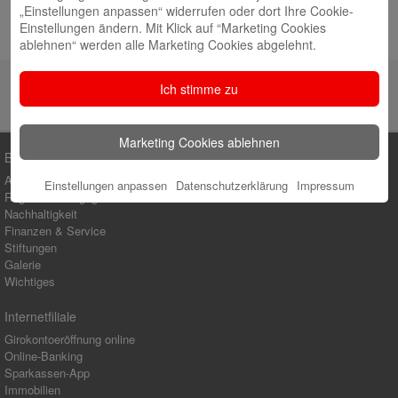
Juli 2026
„Einstellungen anpassen“ widerrufen oder dort Ihre Cookie-
Einstellungen ändern. Mit Klick auf “Marketing Cookies
Hochbeete voller frischem Gemüse
10. Juli 2026
ablehnen“ werden alle Marketing Cookies abgelehnt.
Ich stimme zu
Marketing Cookies ablehnen
Blog-Kategorien
Ausbildung
Einstellungen anpassen
Datenschutzerklärung
Impressum
Regionales Engagement
Nachhaltigkeit
Finanzen & Service
Stiftungen
Galerie
Wichtiges
Internetfiliale
Girokontoeröffnung online
Online-Banking
Sparkassen-App
Immobilien