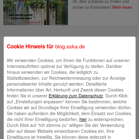
dir, dein Zuhause zu finden und
sicher zu finanzieren!
Mehr lesen
Suche
blog.sska.de
Cookie Hinweis für
Wir verwenden Cookies, um Ihnen die Funktionen auf unseren
Internetauftritten optimal zur Verfügung zu stellen. Darüber
Neueste Beiträge
hinaus verwenden wir Cookies, die lediglich zu
Statistikzwecken, zur Reichweitenmessung oder zur Anzeige
Radlkonvoi des FFH feiert Einweihung des neuen
personalisierter Inhalte genutzt werden. Detaillierte
Informationen über Art, Herkunft und Zweck dieser Cookies
Campus Nord
5. August 2026
finden Sie in unserer
Erklärung zum Datenschutz
. Durch Klick
Willkommen bei Kinder im Mittelpunkt e.V.
24. Juli 2026
auf „Einstellungen anpassen“ können Sie bestimmen, welche
Cookies wir auf Grundlage Ihrer Einwilligung verwenden dürfen.
Tierische Erlebnisse, Bewegung und Begegnungen –
Sie haben außerdem die Möglichkeit, dem Einsatz von Cookies,
Zootag der Stadtsparkasse Augsburg begeistert rund
die nicht Ihrer Einwilligung bedürfen,
hier
zu widersprechen.
2.500 Besucherinnen und Besucher
Durch Klick auf “Ich stimme zu“ willigen Sie der Verwendung
22. Juli 2026
aller auf dieser Website einsetzbaren Cookies ein. Ihre
KNAXIADE in Schwaben geht in die Verlängerung
16.
Einwilligung ist freiwillig. Sie können diese jederzeit in