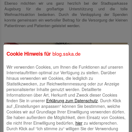
Ebenso möchten wir uns ganz herzlich bei der Stadtsparkasse
Augsburg für die großartige Unterstützung und die tolle
Weihnachtsaktion bedanken. Durch die Verdopplung der Spenden
konnte gemeinsam ein wertvoller Beitrag für die Versorgung der kleinen
Patientinnen und Patienten geleistet werden.
blog.sska.de
Cookie Hinweis für
Wir verwenden Cookies, um Ihnen die Funktionen auf unseren
Internetauftritten optimal zur Verfügung zu stellen. Darüber
hinaus verwenden wir Cookies, die lediglich zu
Statistikzwecken, zur Reichweitenmessung oder zur Anzeige
personalisierter Inhalte genutzt werden. Detaillierte
Informationen über Art, Herkunft und Zweck dieser Cookies
finden Sie in unserer
Erklärung zum Datenschutz
. Durch Klick
auf „Einstellungen anpassen“ können Sie bestimmen, welche
Cookies wir auf Grundlage Ihrer Einwilligung verwenden dürfen.
Sie haben außerdem die Möglichkeit, dem Einsatz von Cookies,
die nicht Ihrer Einwilligung bedürfen,
hier
zu widersprechen.
Durch Klick auf “Ich stimme zu“ willigen Sie der Verwendung