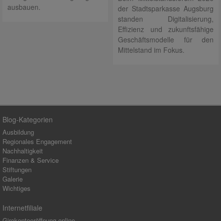
ausbauen.
der Stadtsparkasse Augsburg
standen Digitalisierung,
Effizienz und zukunftsfähige
Geschäftsmodelle für den
Mittelstand im Fokus.
Blog-Kategorien
Ausbildung
Regionales Engagement
Nachhaltigkeit
Finanzen & Service
Stiftungen
Galerie
Wichtiges
Internetfiliale
Girokontoeröffnung online