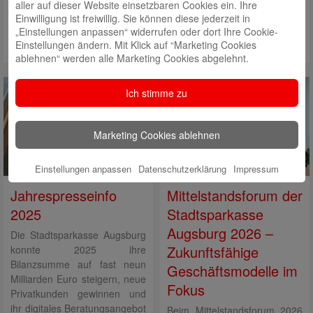
aller auf dieser Website einsetzbaren Cookies ein. Ihre
Chefarzt der Kinderchirurgie Dr. Thomas Schuster, Jörg Roehring, Hans
Einwilligung ist freiwillig. Sie können diese jederzeit in
Jenuwein, Teammitglied der Kinderchirurgie/Foto: Kinderchirurgie
„Einstellungen anpassen“ widerrufen oder dort Ihre Cookie-
Einstellungen ändern. Mit Klick auf “Marketing Cookies
ablehnen“ werden alle Marketing Cookies abgelehnt.
Ich stimme zu
Marketing Cookies ablehnen
Einstellungen anpassen
Datenschutzerklärung
Impressum
Jahrespresseinfo
Mittelstandsforum der
2025
Stadtsparkasse
Augsburg 2026 –
Die Stadtsparkasse Augsburg
Zukunftsfähige
konnte 2025 ihre
Bilanzsumme auf fast neun
Geschäftsmodelle im
Milliarden Euro steigern, neue
Fokus
Privatkunden gewinnen und
ihr digitales Beratungsangebot
Beim Mittelstandsforum 2026