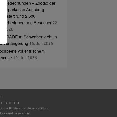
nd Begegnungen – Zootag der
tadtsparkasse Augsburg
egeistert rund 2.500
esucherinnen und Besucher
22.
uli 2026
NAXIADE in Schwaben geht in
ie Verlängerung
16. Juli 2026
ochbeete voller frischem
emüse
10. Juli 2026
en
ER STIFTER
 die Kinder- und Jugendstiftung
kassen-Planetarium