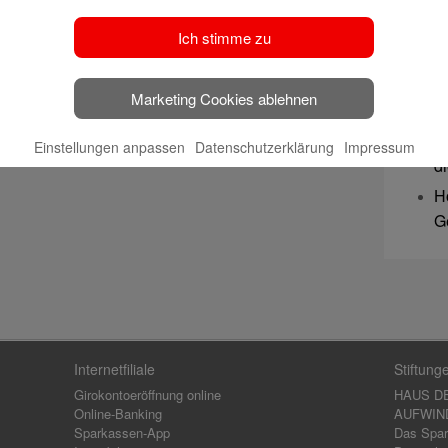
u
S
Ich stimme zu
b
B
Marketing Cookies ablehnen
J
K
Einstellungen anpassen
Datenschutzerklärung
Impressum
d
H
G
Internetfiliale
Stiftung
Girokontoeröffnung online
HAUS D
Online-Banking
AUFWIND,
Sparkassen-App
Das Spar