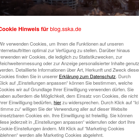
blog.sska.de
Cookie Hinweis für
Wir verwenden Cookies, um Ihnen die Funktionen auf unseren
Su
Internetauftritten optimal zur Verfügung zu stellen. Darüber hinaus
n & Service
verwenden wir Cookies, die lediglich zu Statistikzwecken, zur
Reichweitenmessung oder zur Anzeige personalisierter Inhalte genutz
Ein Wohnungskauf ist ein großer
werden. Detaillierte Informationen über Art, Herkunft und Zweck diese
Schritt im Leben! Doch bevor es dazu
Cookies finden Sie in unserer
Erklärung zum Datenschutz
. Durch
kommt, solltet ihr euch eure
Ne
Klick auf „Einstellungen anpassen“ können Sie bestimmen, welche
zukünftigen vier Wände natürlich erst
Cookies wir auf Grundlage Ihrer Einwilligung verwenden dürfen. Sie
R
einmal anschauen.
Mehr lesen
haben außerdem die Möglichkeit, dem Einsatz von Cookies, die nicht
E
Ihrer Einwilligung bedürfen,
hier
zu widersprechen. Durch Klick auf “Ic
N
stimme zu“ willigen Sie der Verwendung aller auf dieser Website
einsetzbaren Cookies ein. Ihre Einwilligung ist freiwillig. Sie können
W
diese jederzeit in „Einstellungen anpassen“ widerrufen oder dort Ihre
Mi
Cookie-Einstellungen ändern. Mit Klick auf “Marketing Cookies
T
ablehnen“ werden alle Marketing Cookies abgelehnt.