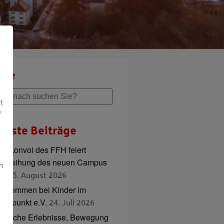
che
t
r
ueste Beiträge
adlkonvoi des FFH feiert
inweihung des neuen Campus
h
ord
5. August 2026
illkommen bei Kinder im
ttelpunkt e.V.
24. Juli 2026
ierische Erlebnisse, Bewegung