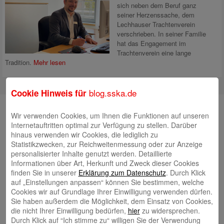
sich neben dem Beruf ganz
seiner Herzenssache, dem
Lechhauser Trachtenverein
verschrieben. In seiner Familie
hat das Engagement im
Trachtenverein eine lange
Tradition.
Mehr lesen
blog.sska.de
Cookie Hinweis für
Suche
Wir verwenden Cookies, um Ihnen die Funktionen auf unseren
Internetauftritten optimal zur Verfügung zu stellen. Darüber
hinaus verwenden wir Cookies, die lediglich zu
Statistikzwecken, zur Reichweitenmessung oder zur Anzeige
Neueste Beiträge
personalisierter Inhalte genutzt werden. Detaillierte
Informationen über Art, Herkunft und Zweck dieser Cookies
Radlkonvoi des FFH feiert Einweihung des neuen
finden Sie in unserer
Erklärung zum Datenschutz
. Durch Klick
auf „Einstellungen anpassen“ können Sie bestimmen, welche
Campus Nord
5. August 2026
Cookies wir auf Grundlage Ihrer Einwilligung verwenden dürfen.
Willkommen bei Kinder im Mittelpunkt e.V.
24. Juli 2026
Sie haben außerdem die Möglichkeit, dem Einsatz von Cookies,
die nicht Ihrer Einwilligung bedürfen,
hier
zu widersprechen.
Tierische Erlebnisse, Bewegung und Begegnungen –
Durch Klick auf “Ich stimme zu“ willigen Sie der Verwendung