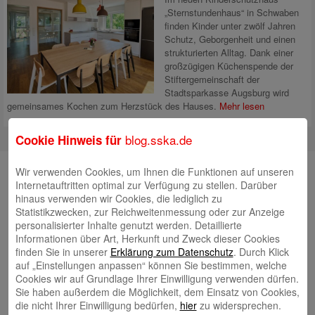
„Sternstundenhaus“ in Schwaben
finden Kinder unter zwölf Jahren
Schutz, Geborgenheit und einen
strukturierten Alltag. Dank einer
großzügigen Küchenspende der
Stiftergemeinschaft der
Stadtsparkasse Augsburg wird
gemeinsames Kochen zum Herzstück des Hauses.
Mehr lesen
blog.sska.de
Cookie Hinweis für
Suche
Wir verwenden Cookies, um Ihnen die Funktionen auf unseren
Internetauftritten optimal zur Verfügung zu stellen. Darüber
hinaus verwenden wir Cookies, die lediglich zu
Statistikzwecken, zur Reichweitenmessung oder zur Anzeige
personalisierter Inhalte genutzt werden. Detaillierte
Neueste Beiträge
Informationen über Art, Herkunft und Zweck dieser Cookies
finden Sie in unserer
Erklärung zum Datenschutz
. Durch Klick
Radlkonvoi des FFH feiert Einweihung des neuen
auf „Einstellungen anpassen“ können Sie bestimmen, welche
Campus Nord
5. August 2026
Cookies wir auf Grundlage Ihrer Einwilligung verwenden dürfen.
Sie haben außerdem die Möglichkeit, dem Einsatz von Cookies,
Willkommen bei Kinder im Mittelpunkt e.V.
24. Juli 2026
die nicht Ihrer Einwilligung bedürfen,
hier
zu widersprechen.