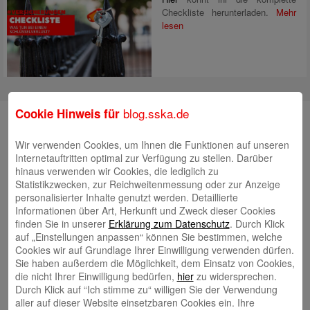
Checkliste herunterladen.
Mehr
lesen
blog.sska.de
Cookie Hinweis für
Suche
Wir verwenden Cookies, um Ihnen die Funktionen auf unseren
Internetauftritten optimal zur Verfügung zu stellen. Darüber
hinaus verwenden wir Cookies, die lediglich zu
Neueste Beiträge
Statistikzwecken, zur Reichweitenmessung oder zur Anzeige
personalisierter Inhalte genutzt werden. Detaillierte
Radlkonvoi des FFH feiert Einweihung des neuen
Informationen über Art, Herkunft und Zweck dieser Cookies
Campus Nord
finden Sie in unserer
Erklärung zum Datenschutz
. Durch Klick
5. August 2026
auf „Einstellungen anpassen“ können Sie bestimmen, welche
Willkommen bei Kinder im Mittelpunkt e.V.
24. Juli 2026
Cookies wir auf Grundlage Ihrer Einwilligung verwenden dürfen.
Sie haben außerdem die Möglichkeit, dem Einsatz von Cookies,
Tierische Erlebnisse, Bewegung und Begegnungen –
die nicht Ihrer Einwilligung bedürfen,
hier
zu widersprechen.
Zootag der Stadtsparkasse Augsburg begeistert rund
Durch Klick auf “Ich stimme zu“ willigen Sie der Verwendung
2.500 Besucherinnen und Besucher
22. Juli 2026
aller auf dieser Website einsetzbaren Cookies ein. Ihre