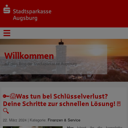
Willkommen
auf dem Blog der Stadtsparkasse Augsburg
🔑😱Was tun bei Schlüsselverlust?
Deine Schritte zur schnellen Lösung!🚪
🔍
22. März 2024 | Kategorie:
Finanzen & Service
Hier
könnt ihr die komplette