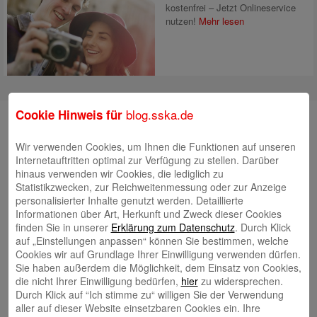
kostenfrei – Jetzt Onlineservice
nutzen!
Mehr lesen
blog.sska.de
Cookie Hinweis für
Suche
Wir verwenden Cookies, um Ihnen die Funktionen auf unseren
Internetauftritten optimal zur Verfügung zu stellen. Darüber
hinaus verwenden wir Cookies, die lediglich zu
Neueste Beiträge
Statistikzwecken, zur Reichweitenmessung oder zur Anzeige
personalisierter Inhalte genutzt werden. Detaillierte
Radlkonvoi des FFH feiert Einweihung des neuen
Informationen über Art, Herkunft und Zweck dieser Cookies
Campus Nord
5. August 2026
finden Sie in unserer
Erklärung zum Datenschutz
. Durch Klick
auf „Einstellungen anpassen“ können Sie bestimmen, welche
Willkommen bei Kinder im Mittelpunkt e.V.
24. Juli 2026
Cookies wir auf Grundlage Ihrer Einwilligung verwenden dürfen.
Tierische Erlebnisse, Bewegung und Begegnungen –
Sie haben außerdem die Möglichkeit, dem Einsatz von Cookies,
die nicht Ihrer Einwilligung bedürfen,
hier
zu widersprechen.
Zootag der Stadtsparkasse Augsburg begeistert rund
Durch Klick auf “Ich stimme zu“ willigen Sie der Verwendung
2.500 Besucherinnen und Besucher
22. Juli 2026
aller auf dieser Website einsetzbaren Cookies ein. Ihre