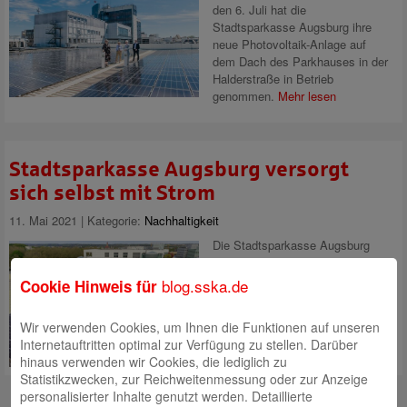
den 6. Juli hat die
Stadtsparkasse Augsburg ihre
neue Photovoltaik-Anlage auf
dem Dach des Parkhauses in der
Halderstraße in Betrieb
genommen.
Mehr lesen
Stadtsparkasse Augsburg versorgt
sich selbst mit Strom
11. Mai 2021 | Kategorie:
Nachhaltigkeit
Die Stadtsparkasse Augsburg
unternimmt einen weiteren Schritt
auf dem Weg zur Klimaneutralität
blog.sska.de
Cookie Hinweis für
mit der Installation einer
Photovoltaik-Anlage auf dem
Wir verwenden Cookies, um Ihnen die Funktionen auf unseren
Dach des Parkhauses in der
Internetauftritten optimal zur Verfügung zu stellen. Darüber
Halderstraße.
Mehr lesen
hinaus verwenden wir Cookies, die lediglich zu
Statistikzwecken, zur Reichweitenmessung oder zur Anzeige
personalisierter Inhalte genutzt werden. Detaillierte