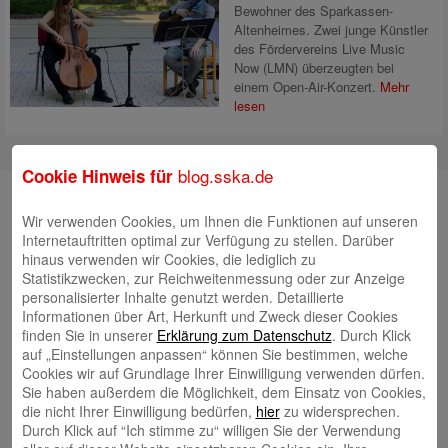
Bewohner des Sparkassen-
Altenheimes. Zwei junge Künstler
des Fördervereins Live Music
Now (LMN) überzeugten bei
einem Open-Air-Konzert.
Mehr
lesen
blog.sska.de
Cookie Hinweis für
Suche
Wir verwenden Cookies, um Ihnen die Funktionen auf unseren
Internetauftritten optimal zur Verfügung zu stellen. Darüber
hinaus verwenden wir Cookies, die lediglich zu
Statistikzwecken, zur Reichweitenmessung oder zur Anzeige
Neueste Beiträge
personalisierter Inhalte genutzt werden. Detaillierte
Informationen über Art, Herkunft und Zweck dieser Cookies
Radlkonvoi des FFH feiert Einweihung des neuen
finden Sie in unserer
Erklärung zum Datenschutz
. Durch Klick
Campus Nord
5. August 2026
auf „Einstellungen anpassen“ können Sie bestimmen, welche
Cookies wir auf Grundlage Ihrer Einwilligung verwenden dürfen.
Willkommen bei Kinder im Mittelpunkt e.V.
24. Juli 2026
Sie haben außerdem die Möglichkeit, dem Einsatz von Cookies,
Tierische Erlebnisse, Bewegung und Begegnungen –
die nicht Ihrer Einwilligung bedürfen,
hier
zu widersprechen.
Zootag der Stadtsparkasse Augsburg begeistert rund
Durch Klick auf “Ich stimme zu“ willigen Sie der Verwendung