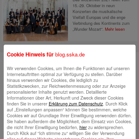
15.-29. Oktober in neun
Konzerten die musikalische
Vielfalt Europas und die enge
Verbindung des Kontinents zum
„Wunder Mozart“.
Mehr lesen
blog.sska.de
Cookie Hinweis für
Suche
Wir verwenden Cookies, um Ihnen die Funktionen auf unseren
Internetauftritten optimal zur Verfügung zu stellen. Darüber
hinaus verwenden wir Cookies, die lediglich zu
Statistikzwecken, zur Reichweitenmessung oder zur Anzeige
Neueste Beiträge
personalisierter Inhalte genutzt werden. Detaillierte
Informationen über Art, Herkunft und Zweck dieser Cookies
Radlkonvoi des FFH feiert Einweihung des neuen
finden Sie in unserer
Erklärung zum Datenschutz
. Durch Klick
Campus Nord
5. August 2026
auf „Einstellungen anpassen“ können Sie bestimmen, welche
Cookies wir auf Grundlage Ihrer Einwilligung verwenden dürfen.
Willkommen bei Kinder im Mittelpunkt e.V.
24. Juli 2026
Sie haben außerdem die Möglichkeit, dem Einsatz von Cookies,
Tierische Erlebnisse, Bewegung und Begegnungen –
die nicht Ihrer Einwilligung bedürfen,
hier
zu widersprechen.
Zootag der Stadtsparkasse Augsburg begeistert rund
Durch Klick auf “Ich stimme zu“ willigen Sie der Verwendung