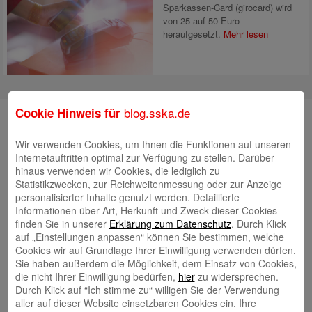
Sparkassen-Card (girocard) wird
von 25 auf 50 Euro
heraufgesetzt.
Mehr lesen
blog.sska.de
Cookie Hinweis für
Suche
Wir verwenden Cookies, um Ihnen die Funktionen auf unseren
Internetauftritten optimal zur Verfügung zu stellen. Darüber
hinaus verwenden wir Cookies, die lediglich zu
Neueste Beiträge
Statistikzwecken, zur Reichweitenmessung oder zur Anzeige
personalisierter Inhalte genutzt werden. Detaillierte
Radlkonvoi des FFH feiert Einweihung des neuen
Informationen über Art, Herkunft und Zweck dieser Cookies
Campus Nord
5. August 2026
finden Sie in unserer
Erklärung zum Datenschutz
. Durch Klick
auf „Einstellungen anpassen“ können Sie bestimmen, welche
Willkommen bei Kinder im Mittelpunkt e.V.
24. Juli 2026
Cookies wir auf Grundlage Ihrer Einwilligung verwenden dürfen.
Tierische Erlebnisse, Bewegung und Begegnungen –
Sie haben außerdem die Möglichkeit, dem Einsatz von Cookies,
die nicht Ihrer Einwilligung bedürfen,
hier
zu widersprechen.
Zootag der Stadtsparkasse Augsburg begeistert rund
Durch Klick auf “Ich stimme zu“ willigen Sie der Verwendung
2.500 Besucherinnen und Besucher
22. Juli 2026
aller auf dieser Website einsetzbaren Cookies ein. Ihre