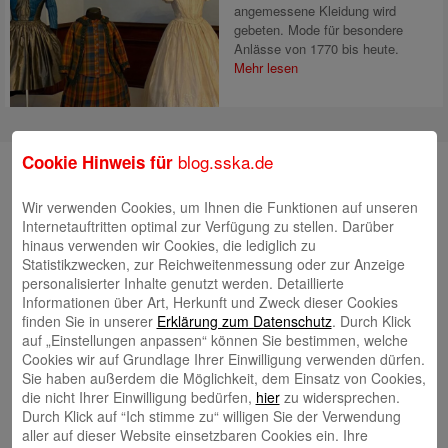
angemessene Kleidung wird
gebeten. Mode für besondere
Anlässe von 1770 bis heute.
Mehr lesen
blog.sska.de
Cookie Hinweis für
Suche
Wir verwenden Cookies, um Ihnen die Funktionen auf unseren
Internetauftritten optimal zur Verfügung zu stellen. Darüber
hinaus verwenden wir Cookies, die lediglich zu
Neueste Beiträge
Statistikzwecken, zur Reichweitenmessung oder zur Anzeige
personalisierter Inhalte genutzt werden. Detaillierte
Radlkonvoi des FFH feiert Einweihung des neuen
Informationen über Art, Herkunft und Zweck dieser Cookies
Campus Nord
5. August 2026
finden Sie in unserer
Erklärung zum Datenschutz
. Durch Klick
auf „Einstellungen anpassen“ können Sie bestimmen, welche
Willkommen bei Kinder im Mittelpunkt e.V.
24. Juli 2026
Cookies wir auf Grundlage Ihrer Einwilligung verwenden dürfen.
Tierische Erlebnisse, Bewegung und Begegnungen –
Sie haben außerdem die Möglichkeit, dem Einsatz von Cookies,
die nicht Ihrer Einwilligung bedürfen,
hier
zu widersprechen.
Zootag der Stadtsparkasse Augsburg begeistert rund
Durch Klick auf “Ich stimme zu“ willigen Sie der Verwendung
2.500 Besucherinnen und Besucher
22. Juli 2026
aller auf dieser Website einsetzbaren Cookies ein. Ihre