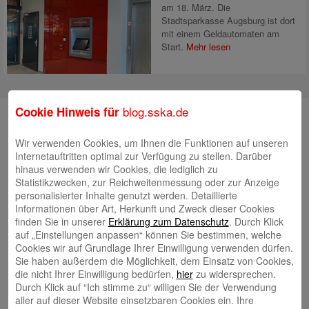
am 18. März. Die
Stadtsparkasse Augsburg ist dort
mit einem Geldautomaten am
Start.
Mehr lesen
blog.sska.de
Cookie Hinweis für
Suche
Wir verwenden Cookies, um Ihnen die Funktionen auf unseren
Internetauftritten optimal zur Verfügung zu stellen. Darüber
hinaus verwenden wir Cookies, die lediglich zu
Neueste Beiträge
Statistikzwecken, zur Reichweitenmessung oder zur Anzeige
personalisierter Inhalte genutzt werden. Detaillierte
Radlkonvoi des FFH feiert Einweihung des neuen
Informationen über Art, Herkunft und Zweck dieser Cookies
Campus Nord
5. August 2026
finden Sie in unserer
Erklärung zum Datenschutz
. Durch Klick
auf „Einstellungen anpassen“ können Sie bestimmen, welche
Willkommen bei Kinder im Mittelpunkt e.V.
24. Juli 2026
Cookies wir auf Grundlage Ihrer Einwilligung verwenden dürfen.
Tierische Erlebnisse, Bewegung und Begegnungen –
Sie haben außerdem die Möglichkeit, dem Einsatz von Cookies,
die nicht Ihrer Einwilligung bedürfen,
hier
zu widersprechen.
Zootag der Stadtsparkasse Augsburg begeistert rund
Durch Klick auf “Ich stimme zu“ willigen Sie der Verwendung
2.500 Besucherinnen und Besucher
22. Juli 2026
aller auf dieser Website einsetzbaren Cookies ein. Ihre