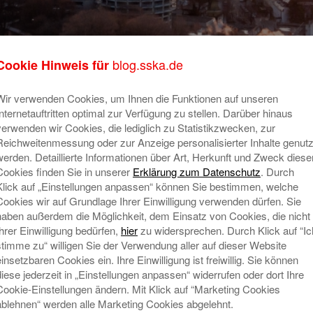
blog.sska.de
Cookie Hinweis für
Wir verwenden Cookies, um Ihnen die Funktionen auf unseren
acht
Su
Internetauftritten optimal zur Verfügung zu stellen. Darüber hinaus
n
verwenden wir Cookies, die lediglich zu Statistikzwecken, zur
Reichweitenmessung oder zur Anzeige personalisierter Inhalte genutz
Es gibt viele Gründe, die für die
werden. Detaillierte Informationen über Art, Herkunft und Zweck diese
Errichtung einer Stiftung sprechen. Mit
Cookies finden Sie in unserer
Erklärung zum Datenschutz
. Durch
dem eigenen Vermögen gezielt und
Ne
Klick auf „Einstellungen anpassen“ können Sie bestimmen, welche
nachhaltig Gutes tun, lag einem Herrn
Cookies wir auf Grundlage Ihrer Einwilligung verwenden dürfen. Sie
R
aus Augsburg besonders am Herzen.
haben außerdem die Möglichkeit, dem Einsatz von Cookies, die nicht
E
Mehr lesen
Ihrer Einwilligung bedürfen,
hier
zu widersprechen. Durch Klick auf “Ic
N
stimme zu“ willigen Sie der Verwendung aller auf dieser Website
einsetzbaren Cookies ein. Ihre Einwilligung ist freiwillig. Sie können
W
diese jederzeit in „Einstellungen anpassen“ widerrufen oder dort Ihre
Mi
Cookie-Einstellungen ändern. Mit Klick auf “Marketing Cookies
T
ablehnen“ werden alle Marketing Cookies abgelehnt.