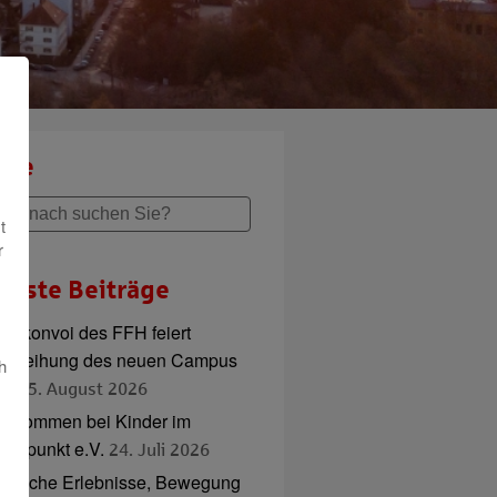
che
t
r
ueste Beiträge
adlkonvoi des FFH feiert
inweihung des neuen Campus
h
ord
5. August 2026
illkommen bei Kinder im
ttelpunkt e.V.
24. Juli 2026
ierische Erlebnisse, Bewegung