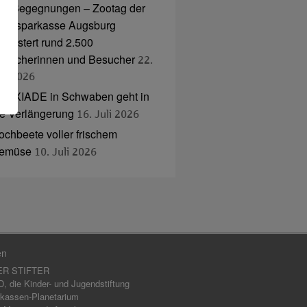
nd Begegnungen – Zootag der
tadtsparkasse Augsburg
egeistert rund 2.500
esucherinnen und Besucher
22.
uli 2026
NAXIADE in Schwaben geht in
ie Verlängerung
16. Juli 2026
ochbeete voller frischem
emüse
10. Juli 2026
en
ER STIFTER
 die Kinder- und Jugendstiftung
kassen-Planetarium