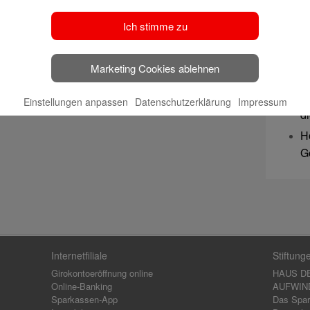
u
S
Ich stimme zu
b
B
Marketing Cookies ablehnen
J
K
Einstellungen anpassen
Datenschutzerklärung
Impressum
d
H
G
Internetfiliale
Stiftung
Girokontoeröffnung online
HAUS D
Online-Banking
AUFWIND,
Sparkassen-App
Das Spar