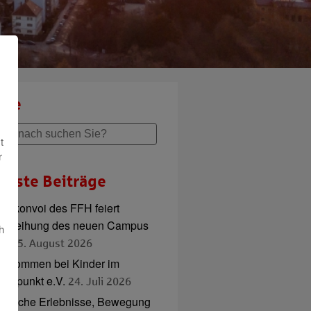
che
t
r
ueste Beiträge
adlkonvoi des FFH feiert
inweihung des neuen Campus
h
ord
5. August 2026
illkommen bei Kinder im
ttelpunkt e.V.
24. Juli 2026
ierische Erlebnisse, Bewegung