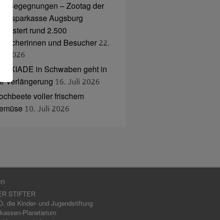
nd Begegnungen – Zootag der
tadtsparkasse Augsburg
egeistert rund 2.500
esucherinnen und Besucher
22.
uli 2026
NAXIADE in Schwaben geht in
ie Verlängerung
16. Juli 2026
ochbeete voller frischem
emüse
10. Juli 2026
en
ER STIFTER
 die Kinder- und Jugendstiftung
kassen-Planetarium