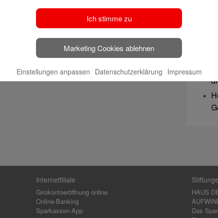
u
S
Ich stimme zu
b
B
Marketing Cookies ablehnen
J
K
Einstellungen anpassen
Datenschutzerklärung
Impressum
d
H
G
Internetfiliale
Stiftung
Girokontoeröffnung online
HAUS D
Online-Banking
AUFWIND,
Sparkassen-App
Das Spar