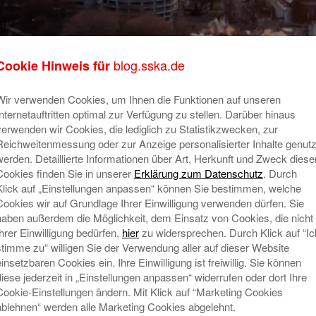
blog.sska.de
Cookie Hinweis für
Wir verwenden Cookies, um Ihnen die Funktionen auf unseren
rg versorgt sich selbst mit
Su
Internetauftritten optimal zur Verfügung zu stellen. Darüber hinaus
verwenden wir Cookies, die lediglich zu Statistikzwecken, zur
Reichweitenmessung oder zur Anzeige personalisierter Inhalte genutz
eit
werden. Detaillierte Informationen über Art, Herkunft und Zweck diese
Die Stadtsparkasse Augsburg
Cookies finden Sie in unserer
Erklärung zum Datenschutz
. Durch
unternimmt einen weiteren Schritt auf
Ne
Klick auf „Einstellungen anpassen“ können Sie bestimmen, welche
dem Weg zur Klimaneutralität mit der
Cookies wir auf Grundlage Ihrer Einwilligung verwenden dürfen. Sie
R
Installation einer Photovoltaik-Anlage
haben außerdem die Möglichkeit, dem Einsatz von Cookies, die nicht
E
Ihrer Einwilligung bedürfen,
hier
zu widersprechen. Durch Klick auf “Ic
auf dem Dach des Parkhauses in der
N
stimme zu“ willigen Sie der Verwendung aller auf dieser Website
Halderstraße.
Mehr lesen
einsetzbaren Cookies ein. Ihre Einwilligung ist freiwillig. Sie können
W
diese jederzeit in „Einstellungen anpassen“ widerrufen oder dort Ihre
Mi
Cookie-Einstellungen ändern. Mit Klick auf “Marketing Cookies
T
ablehnen“ werden alle Marketing Cookies abgelehnt.