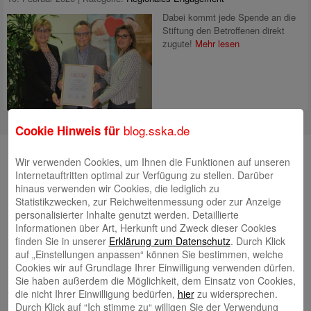
Dabei kommt jede Spende an die
Stiftung den Betroffenen direkt
zugute!
Mehr lesen
blog.sska.de
Cookie Hinweis für
Suche
Wir verwenden Cookies, um Ihnen die Funktionen auf unseren
Internetauftritten optimal zur Verfügung zu stellen. Darüber
hinaus verwenden wir Cookies, die lediglich zu
Statistikzwecken, zur Reichweitenmessung oder zur Anzeige
Neueste Beiträge
personalisierter Inhalte genutzt werden. Detaillierte
Informationen über Art, Herkunft und Zweck dieser Cookies
Radlkonvoi des FFH feiert Einweihung des neuen
finden Sie in unserer
Erklärung zum Datenschutz
. Durch Klick
auf „Einstellungen anpassen“ können Sie bestimmen, welche
Campus Nord
5. August 2026
Cookies wir auf Grundlage Ihrer Einwilligung verwenden dürfen.
Willkommen bei Kinder im Mittelpunkt e.V.
24. Juli 2026
Sie haben außerdem die Möglichkeit, dem Einsatz von Cookies,
die nicht Ihrer Einwilligung bedürfen,
hier
zu widersprechen.
Tierische Erlebnisse, Bewegung und Begegnungen –
Durch Klick auf “Ich stimme zu“ willigen Sie der Verwendung