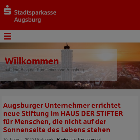
Willkommen
auf dem Blog der Stadtsparkasse Augsburg
Augsburger Unternehmer errichtet
neue Stiftung im HAUS DER STIFTER
für Menschen, die nicht auf der
Sonnenseite des Lebens stehen
10. Februar 2020 | Kategorie:
Regionales Engagement