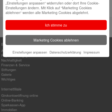
Juli 2026
„Einstellungen anpassen“ widerrufen oder dort Ihre Cookie-
Einstellungen ändern. Mit Klick auf “Marketing Cookies
Hochbeete voller frischem Gemüse
10. Juli 2026
ablehnen“ werden alle Marketing Cookies abgelehnt.
Ich stimme zu
Marketing Cookies ablehnen
Blog-Kategorien
Ausbildung
Einstellungen anpassen
Datenschutzerklärung
Impressum
Regionales Engagement
Nachhaltigkeit
Finanzen & Service
Stiftungen
Galerie
Wichtiges
Internetfiliale
Girokontoeröffnung online
Online-Banking
Sparkassen-App
Immobilien