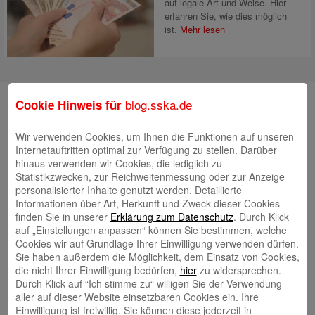
auf legale Art und Weise. Hier
erfahren Sie, wie dies möglich
ist.
Mehr lesen
Suche
blog.sska.de
Cookie Hinweis für
Wir verwenden Cookies, um Ihnen die Funktionen auf unseren
Internetauftritten optimal zur Verfügung zu stellen. Darüber
Neueste Beiträge
hinaus verwenden wir Cookies, die lediglich zu
Statistikzwecken, zur Reichweitenmessung oder zur Anzeige
Radlkonvoi des FFH feiert Einweihung des neuen
personalisierter Inhalte genutzt werden. Detaillierte
Informationen über Art, Herkunft und Zweck dieser Cookies
Campus Nord
5. August 2026
finden Sie in unserer
Erklärung zum Datenschutz
. Durch Klick
Willkommen bei Kinder im Mittelpunkt e.V.
24. Juli 2026
auf „Einstellungen anpassen“ können Sie bestimmen, welche
Cookies wir auf Grundlage Ihrer Einwilligung verwenden dürfen.
Tierische Erlebnisse, Bewegung und Begegnungen –
Sie haben außerdem die Möglichkeit, dem Einsatz von Cookies,
Zootag der Stadtsparkasse Augsburg begeistert rund
die nicht Ihrer Einwilligung bedürfen,
hier
zu widersprechen.
2.500 Besucherinnen und Besucher
Durch Klick auf “Ich stimme zu“ willigen Sie der Verwendung
22. Juli 2026
aller auf dieser Website einsetzbaren Cookies ein. Ihre
KNAXIADE in Schwaben geht in die Verlängerung
16.
Einwilligung ist freiwillig. Sie können diese jederzeit in