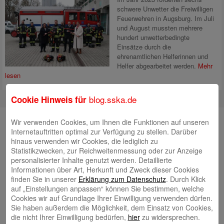
schwere Unwetter die Freiwilligen
Feuerwehren in Augsburg. Im Juli
und August mussten mehrere
hundert unwetterbedingte
Einsätze durch die
ehrenamtlichen Helferinnen und
Helfer abgearbeitet werden.
Mehr
lesen
blog.sska.de
Cookie Hinweis für
Suche
Wir verwenden Cookies, um Ihnen die Funktionen auf unseren
Internetauftritten optimal zur Verfügung zu stellen. Darüber
hinaus verwenden wir Cookies, die lediglich zu
Statistikzwecken, zur Reichweitenmessung oder zur Anzeige
personalisierter Inhalte genutzt werden. Detaillierte
Neueste Beiträge
Informationen über Art, Herkunft und Zweck dieser Cookies
finden Sie in unserer
Erklärung zum Datenschutz
. Durch Klick
Radlkonvoi des FFH feiert Einweihung des neuen
auf „Einstellungen anpassen“ können Sie bestimmen, welche
Campus Nord
5. August 2026
Cookies wir auf Grundlage Ihrer Einwilligung verwenden dürfen.
Sie haben außerdem die Möglichkeit, dem Einsatz von Cookies,
Willkommen bei Kinder im Mittelpunkt e.V.
24. Juli 2026
die nicht Ihrer Einwilligung bedürfen,
hier
zu widersprechen.