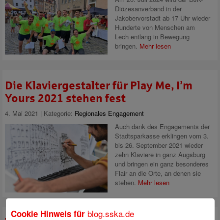
Diözesanverband in der
Jakobervorstadt ab 17 Uhr wieder
Hunderte von Menschen am
Lech entlang in Bewegung
bringen.
Mehr lesen
Die Klaviergestalter für Play Me, I’m
Yours 2021 stehen fest
4. Mai 2021 | Kategorie:
Regionales Engagement
Auch dank des Engagements der
Stadtsparkasse erklingen vom 3.
bis 26. September 2021 wieder
zehn Klaviere in ganz Augsburg
und bringen ein ganz besonderes
Flair an die Orte, an denen sie
stehen.
Mehr lesen
blog.sska.de
Cookie Hinweis für