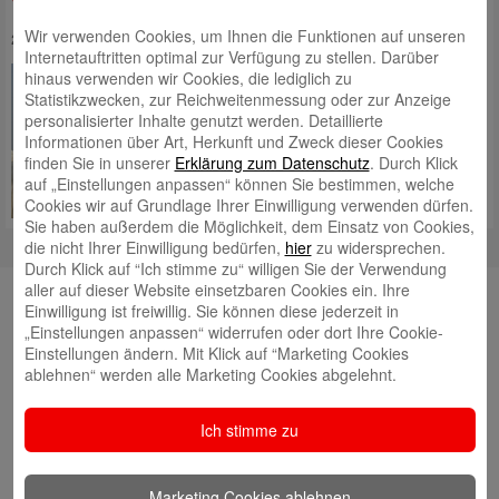
Verstehen, Verändern, Verbinden
Wir verwenden Cookies, um Ihnen die Funktionen auf unseren
29. April 2021 | Kategorie:
Regionales Engagement
Internetauftritten optimal zur Verfügung zu stellen. Darüber
Fünf
hinaus verwenden wir Cookies, die lediglich zu
Deutschlandstipendiantinnen
Statistikzwecken, zur Reichweitenmessung oder zur Anzeige
werden derzeit von der
personalisierter Inhalte genutzt werden. Detaillierte
Stadtsparkasse Augsburg
Informationen über Art, Herkunft und Zweck dieser Cookies
gefördert. In einem kurzen
finden Sie in unserer
Erklärung zum Datenschutz
. Durch Klick
Interview erzählt die Stipendiatin
auf „Einstellungen anpassen“ können Sie bestimmen, welche
Isabel Fink mehr.
Mehr lesen
Cookies wir auf Grundlage Ihrer Einwilligung verwenden dürfen.
Sie haben außerdem die Möglichkeit, dem Einsatz von Cookies,
die nicht Ihrer Einwilligung bedürfen,
hier
zu widersprechen.
Durch Klick auf “Ich stimme zu“ willigen Sie der Verwendung
Suche
aller auf dieser Website einsetzbaren Cookies ein. Ihre
Einwilligung ist freiwillig. Sie können diese jederzeit in
„Einstellungen anpassen“ widerrufen oder dort Ihre Cookie-
Einstellungen ändern. Mit Klick auf “Marketing Cookies
ablehnen“ werden alle Marketing Cookies abgelehnt.
Neueste Beiträge
Ich stimme zu
Radlkonvoi des FFH feiert Einweihung des neuen
Campus Nord
5. August 2026
Willkommen bei Kinder im Mittelpunkt e.V.
Marketing Cookies ablehnen
24. Juli 2026