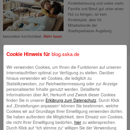
Kinderbetreuung und vieles mehr:
Familie und Beruf gut unter einen
Hut zu bringen, ist kein
Kinderspiel, aber für
Mitarbeitende der
Stadtsparkasse Augsburg
besonders komfortabel.
Mehr lesen
blog.sska.de
Cookie Hinweis für
Suche
Wir verwenden Cookies, um Ihnen die Funktionen auf unseren
Internetauftritten optimal zur Verfügung zu stellen. Darüber
hinaus verwenden wir Cookies, die lediglich zu
Statistikzwecken, zur Reichweitenmessung oder zur Anzeige
Neueste Beiträge
personalisierter Inhalte genutzt werden. Detaillierte
Informationen über Art, Herkunft und Zweck dieser Cookies
Radlkonvoi des FFH feiert Einweihung des neuen
finden Sie in unserer
Erklärung zum Datenschutz
. Durch Klick
auf „Einstellungen anpassen“ können Sie bestimmen, welche
Campus Nord
5. August 2026
Cookies wir auf Grundlage Ihrer Einwilligung verwenden dürfen.
Willkommen bei Kinder im Mittelpunkt e.V.
24. Juli 2026
Sie haben außerdem die Möglichkeit, dem Einsatz von Cookies,
die nicht Ihrer Einwilligung bedürfen,
hier
zu widersprechen.
Tierische Erlebnisse, Bewegung und Begegnungen –
Durch Klick auf “Ich stimme zu“ willigen Sie der Verwendung