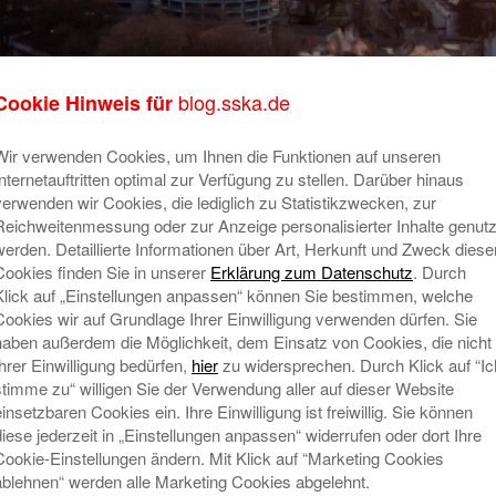
blog.sska.de
Cookie Hinweis für
Wir verwenden Cookies, um Ihnen die Funktionen auf unseren
 – Klima schützen
Su
Internetauftritten optimal zur Verfügung zu stellen. Darüber hinaus
ltigkeit
verwenden wir Cookies, die lediglich zu Statistikzwecken, zur
Reichweitenmessung oder zur Anzeige personalisierter Inhalte genutz
Ob wir wollen oder nicht - jeden Tag
werden. Detaillierte Informationen über Art, Herkunft und Zweck diese
bringen wir Treibhausgase in die
Cookies finden Sie in unserer
Erklärung zum Datenschutz
. Durch
Atmosphäre.
Mehr lesen
Ne
Klick auf „Einstellungen anpassen“ können Sie bestimmen, welche
Cookies wir auf Grundlage Ihrer Einwilligung verwenden dürfen. Sie
R
haben außerdem die Möglichkeit, dem Einsatz von Cookies, die nicht
E
Ihrer Einwilligung bedürfen,
hier
zu widersprechen. Durch Klick auf “Ic
N
stimme zu“ willigen Sie der Verwendung aller auf dieser Website
einsetzbaren Cookies ein. Ihre Einwilligung ist freiwillig. Sie können
W
diese jederzeit in „Einstellungen anpassen“ widerrufen oder dort Ihre
Mi
Cookie-Einstellungen ändern. Mit Klick auf “Marketing Cookies
T
ablehnen“ werden alle Marketing Cookies abgelehnt.