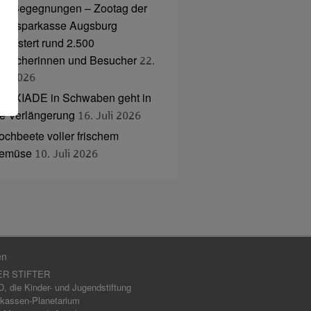
nd Begegnungen – Zootag der
tadtsparkasse Augsburg
egeistert rund 2.500
esucherinnen und Besucher
22.
uli 2026
NAXIADE in Schwaben geht in
ie Verlängerung
16. Juli 2026
ochbeete voller frischem
emüse
10. Juli 2026
en
ER STIFTER
 die Kinder- und Jugendstiftung
kassen-Planetarium