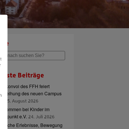
che
t
r
ueste Beiträge
adlkonvoi des FFH feiert
inweihung des neuen Campus
h
ord
5. August 2026
illkommen bei Kinder im
ttelpunkt e.V.
24. Juli 2026
ierische Erlebnisse, Bewegung