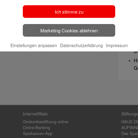
u
S
Ich stimme zu
b
B
Marketing Cookies ablehnen
J
K
Einstellungen anpassen
Datenschutzerklärung
Impressum
d
H
G
Internetfiliale
Stiftung
Girokontoeröffnung online
HAUS D
Online-Banking
AUFWIND,
Sparkassen-App
Das Spar