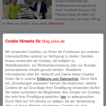
Vereine präsentierte die
Stadtsparkasse Augsburg auf
ihrem Facebook Account: Die
Follower hatten die Wahl und
konnten voten, wer einen VW up!
im Wert von 12.000,- Euro erhält.
Mehr lesen
blog.sska.de
Cookie Hinweis für
Suche
Wir verwenden Cookies, um Ihnen die Funktionen auf unseren
Internetauftritten optimal zur Verfügung zu stellen. Darüber
hinaus verwenden wir Cookies, die lediglich zu
Neueste Beiträge
Statistikzwecken, zur Reichweitenmessung oder zur Anzeige
personalisierter Inhalte genutzt werden. Detaillierte
Informationen über Art, Herkunft und Zweck dieser Cookies
Radlkonvoi des FFH feiert Einweihung des neuen
finden Sie in unserer
Erklärung zum Datenschutz
. Durch Klick
Campus Nord
5. August 2026
auf „Einstellungen anpassen“ können Sie bestimmen, welche
Willkommen bei Kinder im Mittelpunkt e.V.
Cookies wir auf Grundlage Ihrer Einwilligung verwenden dürfen.
24. Juli 2026
Sie haben außerdem die Möglichkeit, dem Einsatz von Cookies,
Tierische Erlebnisse, Bewegung und Begegnungen –
die nicht Ihrer Einwilligung bedürfen,
hier
zu widersprechen.
Zootag der Stadtsparkasse Augsburg begeistert rund
Durch Klick auf “Ich stimme zu“ willigen Sie der Verwendung
aller auf dieser Website einsetzbaren Cookies ein. Ihre