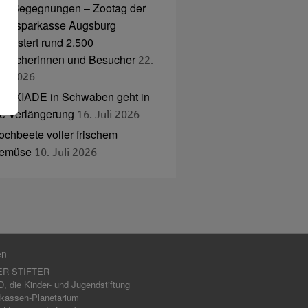
nd Begegnungen – Zootag der
tadtsparkasse Augsburg
egeistert rund 2.500
esucherinnen und Besucher
22.
uli 2026
NAXIADE in Schwaben geht in
ie Verlängerung
16. Juli 2026
ochbeete voller frischem
emüse
10. Juli 2026
en
ER STIFTER
 die Kinder- und Jugendstiftung
kassen-Planetarium