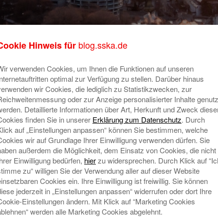
blog.sska.de
Cookie Hinweis für
Wir verwenden Cookies, um Ihnen die Funktionen auf unseren
t Spendenbudget – über 70.000
Su
Internetauftritten optimal zur Verfügung zu stellen. Darüber hinaus
 der Stiftergemeinschaft HAUS
verwenden wir Cookies, die lediglich zu Statistikzwecken, zur
Reichweitenmessung oder zur Anzeige personalisierter Inhalte genutz
werden. Detaillierte Informationen über Art, Herkunft und Zweck diese
gen
Cookies finden Sie in unserer
Erklärung zum Datenschutz
. Durch
Ne
Bereits zum achten Mal organisierte
Klick auf „Einstellungen anpassen“ können Sie bestimmen, welche
die Stadtsparkasse Augsburg einen
Cookies wir auf Grundlage Ihrer Einwilligung verwenden dürfen. Sie
R
haben außerdem die Möglichkeit, dem Einsatz von Cookies, die nicht
Spendenaufruf für Förderstiftungen in
E
Ihrer Einwilligung bedürfen,
hier
zu widersprechen. Durch Klick auf “Ic
der HAUS DER STIFTER
N
stimme zu“ willigen Sie der Verwendung aller auf dieser Website
Stiftergemeinschaft.
Mehr lesen
einsetzbaren Cookies ein. Ihre Einwilligung ist freiwillig. Sie können
W
diese jederzeit in „Einstellungen anpassen“ widerrufen oder dort Ihre
Mi
Cookie-Einstellungen ändern. Mit Klick auf “Marketing Cookies
T
ablehnen“ werden alle Marketing Cookies abgelehnt.