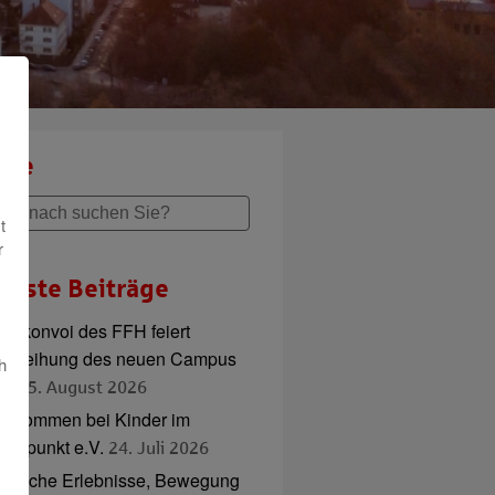
che
t
r
ueste Beiträge
adlkonvoi des FFH feiert
inweihung des neuen Campus
h
ord
5. August 2026
illkommen bei Kinder im
ttelpunkt e.V.
24. Juli 2026
ierische Erlebnisse, Bewegung