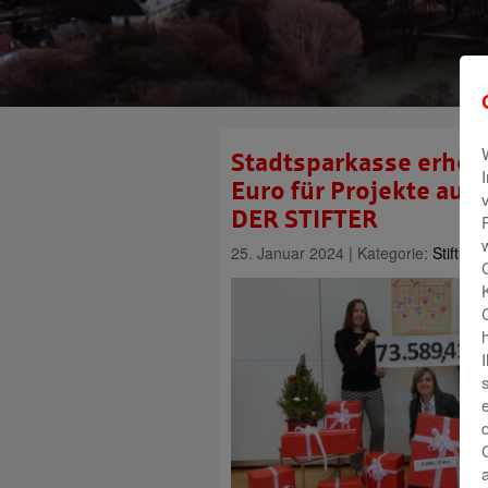
Stadtsparkasse erhöh
Euro für Projekte aus
DER STIFTER
25. Januar 2024 | Kategorie:
Stiftun