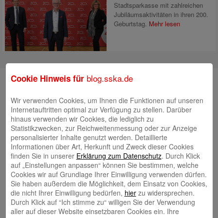
Stadtsparkasse mit zahlreichen
Jubiläumsaktivitäten in ihren 200.
Geburtstag.
Mehr lesen
blog.sska.de
Cookie Hinweis für
Suche
Wir verwenden Cookies, um Ihnen die Funktionen auf unseren
Internetauftritten optimal zur Verfügung zu stellen. Darüber
hinaus verwenden wir Cookies, die lediglich zu
Neueste Beiträge
Statistikzwecken, zur Reichweitenmessung oder zur Anzeige
personalisierter Inhalte genutzt werden. Detaillierte
Radlkonvoi des FFH feiert Einweihung des neuen
Informationen über Art, Herkunft und Zweck dieser Cookies
Campus Nord
5. August 2026
finden Sie in unserer
Erklärung zum Datenschutz
. Durch Klick
auf „Einstellungen anpassen“ können Sie bestimmen, welche
Willkommen bei Kinder im Mittelpunkt e.V.
24. Juli 2026
Cookies wir auf Grundlage Ihrer Einwilligung verwenden dürfen.
Tierische Erlebnisse, Bewegung und Begegnungen –
Sie haben außerdem die Möglichkeit, dem Einsatz von Cookies,
die nicht Ihrer Einwilligung bedürfen,
hier
zu widersprechen.
Zootag der Stadtsparkasse Augsburg begeistert rund
Durch Klick auf “Ich stimme zu“ willigen Sie der Verwendung
2.500 Besucherinnen und Besucher
22. Juli 2026
aller auf dieser Website einsetzbaren Cookies ein. Ihre