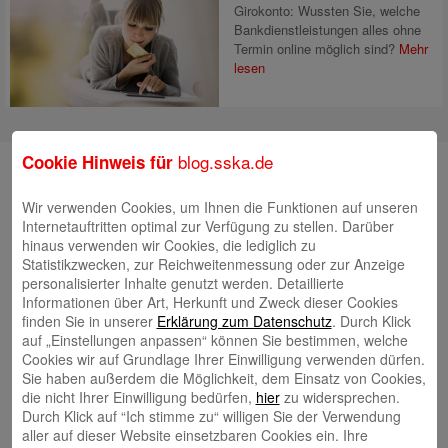
Girokonto: Wussten Sie, welche
Bankdienstleistungen alles ohne
Termin online möglich sind?
Mehr
lesen
blog.sska.de
Cookie Hinweis für
Suche
Wir verwenden Cookies, um Ihnen die Funktionen auf unseren
Internetauftritten optimal zur Verfügung zu stellen. Darüber
hinaus verwenden wir Cookies, die lediglich zu
Neueste Beiträge
Statistikzwecken, zur Reichweitenmessung oder zur Anzeige
personalisierter Inhalte genutzt werden. Detaillierte
Radlkonvoi des FFH feiert Einweihung des neuen
Informationen über Art, Herkunft und Zweck dieser Cookies
Campus Nord
5. August 2026
finden Sie in unserer
Erklärung zum Datenschutz
. Durch Klick
auf „Einstellungen anpassen“ können Sie bestimmen, welche
Willkommen bei Kinder im Mittelpunkt e.V.
24. Juli 2026
Cookies wir auf Grundlage Ihrer Einwilligung verwenden dürfen.
Tierische Erlebnisse, Bewegung und Begegnungen –
Sie haben außerdem die Möglichkeit, dem Einsatz von Cookies,
die nicht Ihrer Einwilligung bedürfen,
hier
zu widersprechen.
Zootag der Stadtsparkasse Augsburg begeistert rund
Durch Klick auf “Ich stimme zu“ willigen Sie der Verwendung
2.500 Besucherinnen und Besucher
22. Juli 2026
aller auf dieser Website einsetzbaren Cookies ein. Ihre