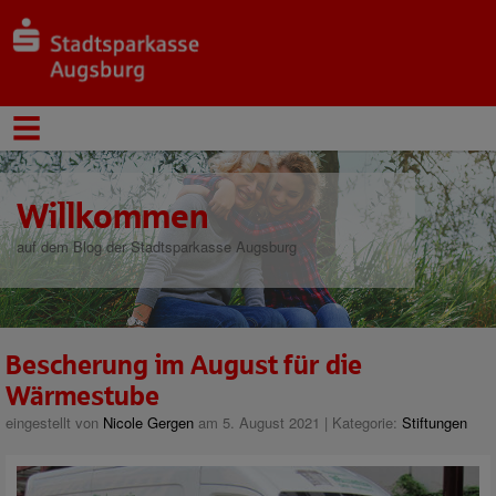
Willkommen
auf dem Blog der Stadtsparkasse Augsburg
Bescherung im August für die
Wärmestube
eingestellt von
Nicole Gergen
am 5. August 2021 | Kategorie:
Stiftungen