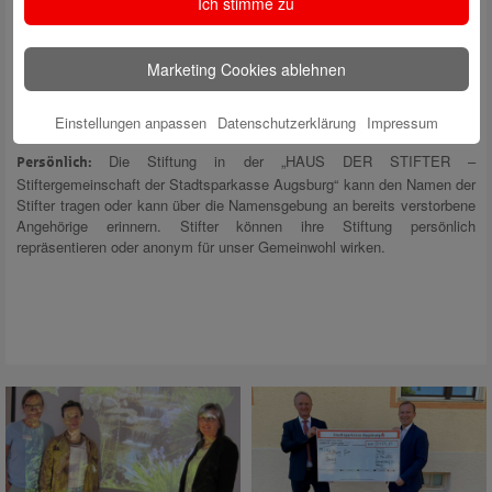
Ich stimme zu
Gesundheitswesen bis zu Naturschutz. Der Stiftungszweck kann
jederzeit an geänderte Bedingungen angepasst werden. Die Errichtung
einer Stiftung im eigenen Namen in der „HAUS DER STIFTER –
Stiftergemeinschaft der Stadtsparkasse Augsburg“ ist mit wenigen
Marketing Cookies ablehnen
Unterschriften ganz einfach möglich.
Einstellungen anpassen
Datenschutzerklärung
Impressum
Die Stiftung in der „HAUS DER STIFTER –
Persönlich:
Stiftergemeinschaft der Stadtsparkasse Augsburg“ kann den Namen der
Stifter tragen oder kann über die Namensgebung an bereits verstorbene
Angehörige erinnern. Stifter können ihre Stiftung persönlich
repräsentieren oder anonym für unser Gemeinwohl wirken.