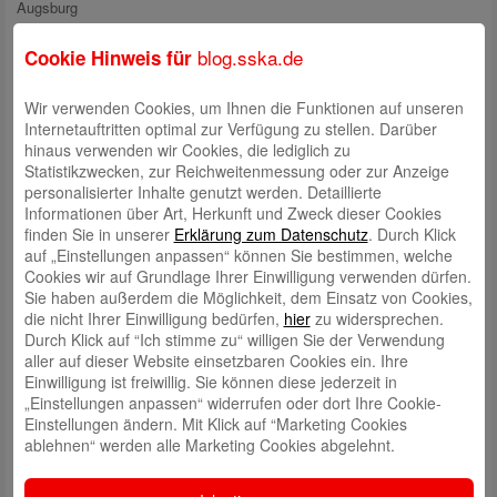
Augsburg
IBAN: DE03 7205 0000 0000 0781 21
Verwendungszweck: Stiftung Obdach für Mensch und Tier.
blog.sska.de
Cookie Hinweis für
Wir verwenden Cookies, um Ihnen die Funktionen auf unseren
Internetauftritten optimal zur Verfügung zu stellen. Darüber
HAUS DER STIFTER – Stiftergemeinschaft der Stadtsparkasse
hinaus verwenden wir Cookies, die lediglich zu
Augsburg
Statistikzwecken, zur Reichweitenmessung oder zur Anzeige
Die Stiftung „HAUS DER STIFTER – Stiftergemeinschaft
personalisierter Inhalte genutzt werden. Detaillierte
Gemeinsam:
der Stadtsparkasse Augsburg“ bündelt das Wirken vieler Stifter und
Informationen über Art, Herkunft und Zweck dieser Cookies
Förderer in unserer Region für verschiedenste Zwecke unter einem
finden Sie in unserer
Erklärung zum Datenschutz
. Durch Klick
Dach. Stifter haben die Möglichkeit, gemeinnützige Projekte aus
auf „Einstellungen anpassen“ können Sie bestimmen, welche
unterschiedlichen Bereichen in der Region mit ihrer persönlichen
Cookies wir auf Grundlage Ihrer Einwilligung verwenden dürfen.
Namensstiftung, mit Zuwendungen zum Stiftungsvermögen oder durch
Sie haben außerdem die Möglichkeit, dem Einsatz von Cookies,
Zuwendungen zur zeitnahen Zweckverwirklichung (Spenden) zu
die nicht Ihrer Einwilligung bedürfen,
hier
zu widersprechen.
unterstützen.
Durch Klick auf “Ich stimme zu“ willigen Sie der Verwendung
aller auf dieser Website einsetzbaren Cookies ein. Ihre
Einwilligung ist freiwillig. Sie können diese jederzeit in
„Einstellungen anpassen“ widerrufen oder dort Ihre Cookie-
Stifter in der „HAUS DER STIFTER – Stiftergemeinschaft
Individuell:
Einstellungen ändern. Mit Klick auf “Marketing Cookies
der Stadtsparkasse Augsburg“ bestimmen bei einer Stiftung im eigenen
ablehnen“ werden alle Marketing Cookies abgelehnt.
Namen individuell die zu fördernden steuerbegünstigten Einrichtungen.
Das Spektrum reicht von Jugendhilfeeinrichtungen und Sport über