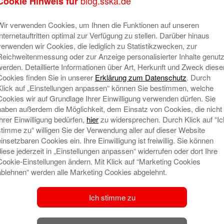
blog.sska.de
Cookie Hinweis für
n legen bei der Auswahl der Assets nicht nur Wert auf
 sondern darüber hinaus auch auf nachhaltige Kriterien.
Wir verwenden Cookies, um Ihnen die Funktionen auf unseren
Internetauftritten optimal zur Verfügung zu stellen. Darüber hinaus
n
verwenden wir Cookies, die lediglich zu Statistikzwecken, zur
Reichweitenmessung oder zur Anzeige personalisierter Inhalte genutz
n sich mit der Zeit sogenannte ESG-Kriterien herausgebildet. D
werden. Detaillierte Informationen über Art, Herkunft und Zweck diese
 (E für environment, dt.: Umwelt) und sozialen (S für soci
Cookies finden Sie in unserer
Erklärung zum Datenschutz
. Durch
vernance) bewerten. Umweltkriterien sind beispielsweise At
Klick auf „Einstellungen anpassen“ können Sie bestimmen, welche
Cookies wir auf Grundlage Ihrer Einwilligung verwenden dürfen. Sie
sspiel wären soziale Aspekte, während Korruption ein Beispiel
haben außerdem die Möglichkeit, dem Einsatz von Cookies, die nicht
n wird dann entweder im Ausschlussverfahren oder nach dem Be
Ihrer Einwilligung bedürfen,
hier
zu widersprechen. Durch Klick auf “Ic
stimme zu“ willigen Sie der Verwendung aller auf dieser Website
olio gelistet werden. So werden beispielsweise in den
einsetzbaren Cookies ein. Ihre Einwilligung ist freiwillig. Sie können
 Anteilen in der Kohleförderung ausgeschlossen. Beim Best-in
diese jederzeit in „Einstellungen anpassen“ widerrufen oder dort Ihre
ter Unternehmen diejenigen ausgewählt, die unter allen 
Cookie-Einstellungen ändern. Mit Klick auf “Marketing Cookies
ablehnen“ werden alle Marketing Cookies abgelehnt.
Ich stimme zu
ielt in Unternehmen zu investieren, die mit ihrem Geschäftsm
Kriterien haben. Das wären zum Beispiel Unternehmen aus dem