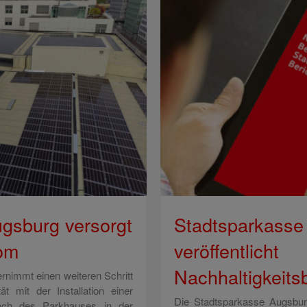
gsburg versorgt
Stadtsparkasse
rom
veröffentlicht
Nachhaltigkeits
rnimmt einen weiteren Schritt
t mit der Installation einer
Die Stadtsparkasse Augsburg
ach des Parkhauses in der