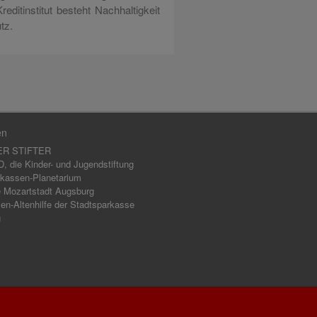
reditinstitut besteht Nachhaltigkeit
tz.
en
ER STIFTER
 die Kinder- und Jugendstiftung
kassen-Planetarium
 Mozartstadt Augsburg
en-Altenhilfe der Stadtsparkasse
g