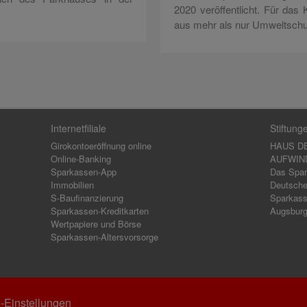
2020 veröffentlicht. Für das K
aus mehr als nur Umweltschu
Internetfiliale
Stiftung
Girokontoeröffnung online
HAUS D
Online-Banking
AUFWIND,
Sparkassen-App
Das Spar
Immobilien
Deutsche
S-Baufinanzierung
Sparkass
Sparkassen-Kreditkarten
Augsbur
Wertpapiere und Börse
Sparkassen-Altersvorsorge
-Einstellungen