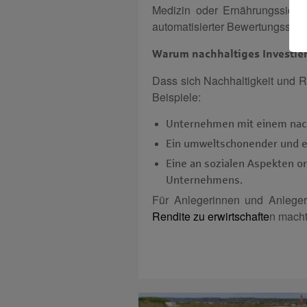
Medizin oder Ernährungssicher
automatisierter Bewertungssyst
Warum nachhaltiges Investier
Dass sich Nachhaltigkeit und Re
Beispiele:
Unternehmen mit einem nachh
Ein umweltschonender und e
Eine an sozialen Aspekten o
Unternehmens.
Für Anlegerinnen und Anlege
Rendite zu erwirtschafte
n macht